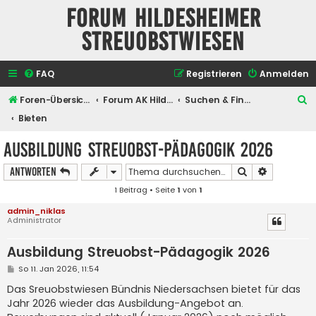
Forum Hildesheimer
Streuobstwiesen
FAQ
Registrieren
Anmelden
S
Foren-Übersicht
Forum AK Hildesheimer Streuobstwiesen
Suchen & Finden
u
Bieten
c
Ausbildung Streuobst-Pädagogik 2026
h
Suche
Erweiterte
Antworten
e
1 Beitrag • Seite
1
von
1
admin_niklas
Administrator
Ausbildung Streuobst-Pädagogik 2026
B
So 11. Jan 2026, 11:54
e
i
Das Sreuobstwiesen Bündnis Niedersachsen bietet für das
t
Jahr 2026 wieder das Ausbildung-Angebot an.
r
a