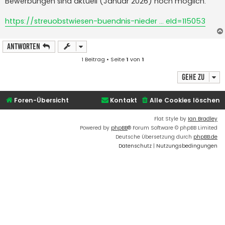
Bewerbungen sind aktuell (Januar 2026) noch möglich.
g
https://streuobstwiesen-buendnis-nieder ... eId=115053
Antworten
1 Beitrag • Seite
1
von
1
Gehe zu
Foren-Übersicht
Kontakt
Alle Cookies löschen
Flat Style by
Ian Bradley
Powered by
phpBB
® Forum Software © phpBB Limited
Deutsche Übersetzung durch
phpBB.de
Datenschutz
|
Nutzungsbedingungen