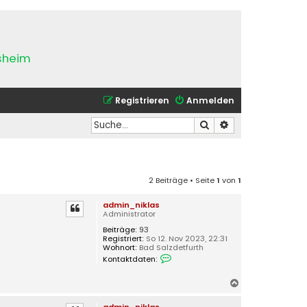
esheim
Registrieren
Anmelden
Suche
Erweiterte Suche
2 Beiträge • Seite
1
von
1
admin_niklas
Administrator
Beiträge:
93
Registriert:
So 12. Nov 2023, 22:31
Wohnort:
Bad Salzdetfurth
K
Kontaktdaten:
o
n
t
N
a
a
k