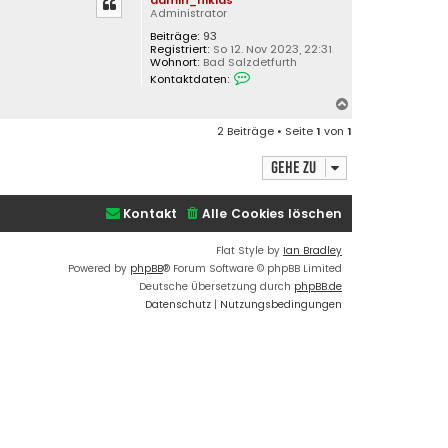
admin_niklas
c
t
Administrator
d
h
a
Beiträge:
93
o
t
Registriert:
So 12. Nov 2023, 22:31
b
e
Wohnort:
Bad Salzdetfurth
n
e
K
Kontaktdaten:
v
o
n
o
n
N
n
t
a
a
a
2 Beiträge • Seite
1
von
1
d
k
c
m
t
h
i
d
Gehe zu
n
o
a
_
t
b
n
e
i
e
Kontakt
Alle Cookies löschen
n
k
n
v
l
o
a
Flat Style by
Ian Bradley
n
s
Powered by
phpBB
® Forum Software © phpBB Limited
a
d
Deutsche Übersetzung durch
phpBB.de
m
Datenschutz
|
Nutzungsbedingungen
i
n
_
n
i
k
l
a
s