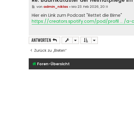
Re: Baumkataster der Heimatpflege im 
B
von
admin_niklas
»
Mo 23. Feb 2026, 20:11
e
i
Hier ein Link zum Podcast "Rettet die Birne"
t
https://creators.spotify.com/pod/profil ... /a
r
a
g
Antworten
Zurück zu „Bieten“
Foren-Übersicht