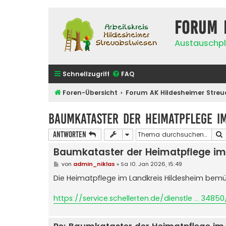
Forum 
Austauschpl
Schnellzugriff
FAQ
Foren-Übersicht
Forum AK Hildesheimer Streu
Baumkataster der Heimatpflege im
Antworten
Baumkataster der Heimatpflege im
B
von
admin_niklas
»
Sa 10. Jan 2026, 15:49
e
i
Die Heimatpflege im Landkreis Hildesheim bemü
t
r
a
https://service.schellerten.de/dienstle ... 348
g