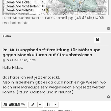
LK-HI-Streuobst-Karte-LEADER-small.jpg (46.42 KiB) 14931
mal betrachtet
Klaus
Re: Nutzungsbedarf-Ermittlung für Mähraupe
gegen Monokulturen auf Streuobstwiesen
B
Di 24. Feb 2026, 18:29
e
i
Hallo Niklas,
t
r
a
das habe ich erst jetzt entdeckt.
g
Also in Hildesheim gibt es da auch noch einige Wiesen, wo
solch eine Mähraupe sehr wegensreich eingesetzt werden
könnte. (Itzum, Gallberg und in Neuhof)
Antworten
2 Beiträge • Seite
1
von
1