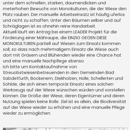
unter dem schnellen, starken, daumendicken und
r
a
meterhohen Bewuchs von Monokulturen, die der Wiese den
g
Platz rauben. Der manuelle Arbeitseinsatz ist häufig uferlos
und nicht zu schaffen. Unter den Bäumen selber und auf
Schräglagen ist es ohnehin reine Handarbeit.
Aktuell läuft ein Antrag bei einem LEADER Projekt für die
Förderung einer Mähraupe, die EINZIG GEGEN DIESE
MONOKULTUREN partiell auf Wiesen zum Einsatz kommen
soll, so dass nach mehrmaligem Einsatz die Wiese auch
dort mit Gräsern und Blühenden wieder eine Chance hat
und eine manuelle Nachpflege ebenso.
Ich bitte um Kontaktaufnahme von
Streuobstwiesenbetreuenden in den Gemeinden Bad
Salzdetfurth, Bockenem, Diekholzen, Holle, Schellerten und
Söhlde, die sich einen temporär Einsatz eines solchen
Werkzeugs auf der Wiese wünschen würden und vorstellen
können. Die Größe der Wiese, deren Eigentümer und deren
Nutzung spielen keine Rolle. Ziel ist es allein, die Biodiversität
auf der Wiese wieder zu erhöhen und eine manuelle Pflege
wieder zu ermöglichen.