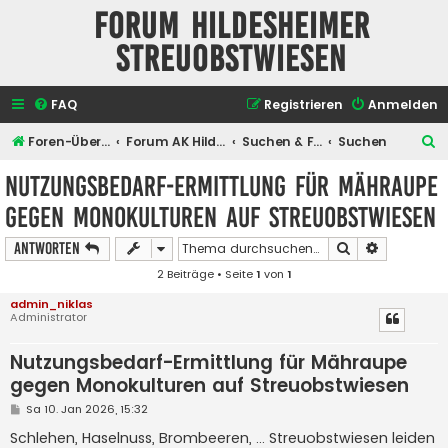
Forum Hildesheimer
Streuobstwiesen
FAQ
Registrieren
Anmelden
S
Foren-Übersicht
Forum AK Hildesheimer Streuobstwiesen
Suchen & Finden
Suchen
u
Nutzungsbedarf-Ermittlung für Mähraupe
c
gegen Monokulturen auf Streuobstwiesen
h
e
Suche
Erweiterte
Antworten
2 Beiträge • Seite
1
von
1
admin_niklas
Administrator
Nutzungsbedarf-Ermittlung für Mähraupe
gegen Monokulturen auf Streuobstwiesen
B
Sa 10. Jan 2026, 15:32
e
i
Schlehen, Haselnuss, Brombeeren, ... Streuobstwiesen leiden
t