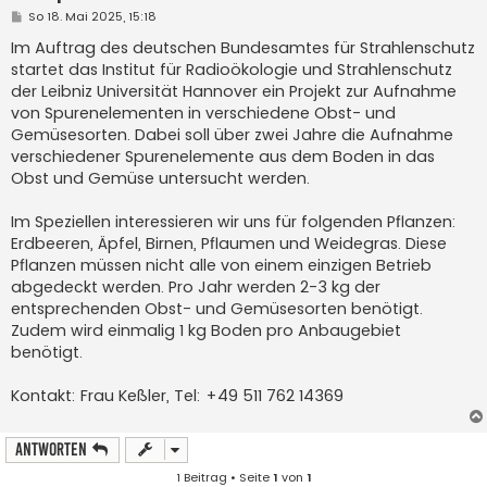
B
So 18. Mai 2025, 15:18
e
i
Im Auftrag des deutschen Bundesamtes für Strahlenschutz
t
startet das Institut für Radioökologie und Strahlenschutz
r
a
der Leibniz Universität Hannover ein Projekt zur Aufnahme
g
von Spurenelementen in verschiedene Obst- und
Gemüsesorten. Dabei soll über zwei Jahre die Aufnahme
verschiedener Spurenelemente aus dem Boden in das
Obst und Gemüse untersucht werden.
Im Speziellen interessieren wir uns für folgenden Pflanzen:
Erdbeeren, Äpfel, Birnen, Pflaumen und Weidegras. Diese
Pflanzen müssen nicht alle von einem einzigen Betrieb
abgedeckt werden. Pro Jahr werden 2-3 kg der
entsprechenden Obst- und Gemüsesorten benötigt.
Zudem wird einmalig 1 kg Boden pro Anbaugebiet
benötigt.
Kontakt: Frau Keßler, Tel: +49 511 762 14369
Antworten
1 Beitrag • Seite
1
von
1