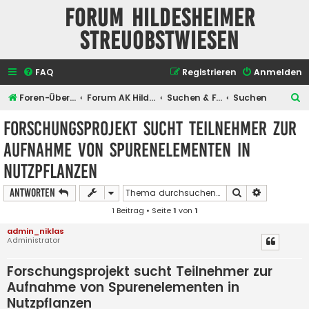
Forum Hildesheimer
Streuobstwiesen
FAQ
Registrieren
Anmelden
S
Foren-Übersicht
Forum AK Hildesheimer Streuobstwiesen
Suchen & Finden
Suchen
u
Forschungsprojekt sucht Teilnehmer zur
c
Aufnahme von Spurenelementen in
h
Nutzpflanzen
e
Suche
Erweiterte
Antworten
1 Beitrag • Seite
1
von
1
admin_niklas
Administrator
Forschungsprojekt sucht Teilnehmer zur
Aufnahme von Spurenelementen in
Nutzpflanzen