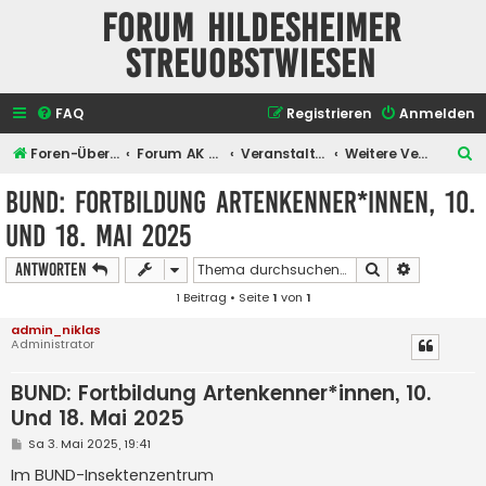
Forum Hildesheimer
Streuobstwiesen
FAQ
Registrieren
Anmelden
S
Foren-Übersicht
Forum AK Hildesheimer Streuobstwiesen
Veranstaltungen
Weitere Veranstaltungen
u
BUND: Fortbildung Artenkenner*innen, 10.
c
Und 18. Mai 2025
h
e
Suche
Erweiterte
Antworten
1 Beitrag • Seite
1
von
1
admin_niklas
Administrator
BUND: Fortbildung Artenkenner*innen, 10.
Und 18. Mai 2025
B
Sa 3. Mai 2025, 19:41
e
i
Im BUND-Insektenzentrum
t