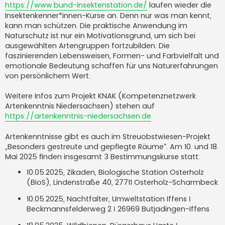
https://www.bund-insektenstation.de/
laufen wieder die
r
a
Insektenkenner*innen-Kurse an. Denn nur was man kennt,
g
kann man schützen. Die praktische Anwendung im
Naturschutz ist nur ein Motivationsgrund, um sich bei
ausgewählten Artengruppen fortzubilden. Die
faszinierenden Lebensweisen, Formen- und Farbvielfalt und
emotionale Bedeutung schaffen für uns Naturerfahrungen
von persönlichem Wert.
Weitere Infos zum Projekt KNAK (Kompetenznetzwerk
Artenkenntnis Niedersachsen) stehen auf
https://artenkenntnis-niedersachsen.de
Artenkenntnisse gibt es auch im Streuobstwiesen-Projekt
„Besonders gestreute und gepflegte Räume“. Am 10. und 18.
Mai 2025 finden insgesamt 3 Bestimmungskurse statt:
10.05.2025, Zikaden, Biologische Station Osterholz
(BioS), Lindenstraße 40, 27711 Osterholz-Scharmbeck
10.05.2025, Nachtfalter, Umweltstation Iffens ǀ
Beckmannsfelderweg 2 ǀ 26969 Butjadingen-Iffens