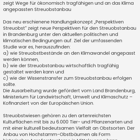
zeigt Wege für ökonomisch tragfähigen und an das Klima
r
a
angepassten Streuobstanbau
g
Das neu erschienene Handlungskonzept „Perspektiven
Streuobst“ zeigt neue Perspektiven für den Streuobstanbau
in Brandenburg unter den aktuellen politischen und
klimatischen Bedingungen auf. Ziel der umfassenden
Studie war es, herauszufinden:
a) wie Streuobstbestände an den Klimawandel angepasst
werden können,
b) wie der Streuobstanbau wirtschaftlich tragfähig
gestaltet werden kann und
c) wie der Wissenstransfer zum Streuobstanbau erfolgen
sollte.
Die Ausarbeitung wurde gefördert vom Land Brandenburg,
Ministerium für Landwirtschaft, Umwelt und Klimaschutz –
Kofinanziert von der Europäischen Union.
Streuobstwiesen gehören zu den artenreichsten
Kulturflächen mit bis zu 6.000 Tier- und Pflanzenarten und
mit einer kulturell bedeutsamen Vielfalt an Obstsorten. Der
Anbau von Hochstamm-Obstbäumen als Form