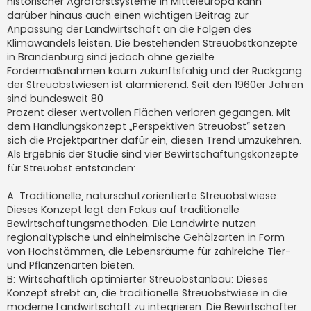
historischer Agroforstsysteme in Mitteleuropa kann
darüber hinaus auch einen wichtigen Beitrag zur
Anpassung der Landwirtschaft an die Folgen des
Klimawandels leisten. Die bestehenden Streuobstkonzepte
in Brandenburg sind jedoch ohne gezielte
Fördermaßnahmen kaum zukunftsfähig und der Rückgang
der Streuobstwiesen ist alarmierend. Seit den 1960er Jahren
sind bundesweit 80
Prozent dieser wertvollen Flächen verloren gegangen. Mit
dem Handlungskonzept „Perspektiven Streuobst“ setzen
sich die Projektpartner dafür ein, diesen Trend umzukehren.
Als Ergebnis der Studie sind vier Bewirtschaftungskonzepte
für Streuobst entstanden:
A: Traditionelle, naturschutzorientierte Streuobstwiese:
Dieses Konzept legt den Fokus auf traditionelle
Bewirtschaftungsmethoden. Die Landwirte nutzen
regionaltypische und einheimische Gehölzarten in Form
von Hochstämmen, die Lebensräume für zahlreiche Tier-
und Pflanzenarten bieten.
B: Wirtschaftlich optimierter Streuobstanbau: Dieses
Konzept strebt an, die traditionelle Streuobstwiese in die
moderne Landwirtschaft zu integrieren. Die Bewirtschafter