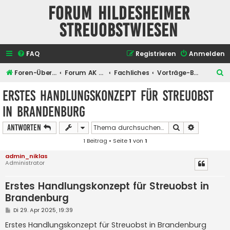
Forum Hildesheimer
Streuobstwiesen
FAQ
Registrieren
Anmelden
S
Foren-Übersicht
Forum AK Hildesheimer Streuobstwiesen
Fachliches
Vorträge-Berichte
u
Erstes Handlungskonzept für Streuobst
c
in Brandenburg
h
e
Suche
Erweiterte
Antworten
1 Beitrag • Seite
1
von
1
admin_niklas
Administrator
Erstes Handlungskonzept für Streuobst in
Brandenburg
B
Di 29. Apr 2025, 19:39
e
i
Erstes Handlungskonzept für Streuobst in Brandenburg
t