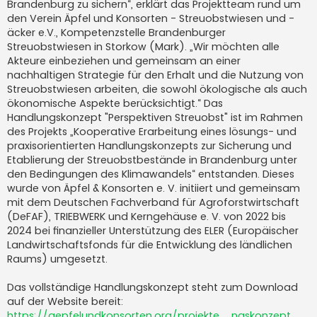
Brandenburg zu sichern“, erklärt das Projektteam rund um
den Verein Äpfel und Konsorten - Streuobstwiesen und -
äcker e.V., Kompetenzstelle Brandenburger
Streuobstwiesen in Storkow (Mark). „Wir möchten alle
Akteure einbeziehen und gemeinsam an einer
nachhaltigen Strategie für den Erhalt und die Nutzung von
Streuobstwiesen arbeiten, die sowohl ökologische als auch
ökonomische Aspekte berücksichtigt.“ Das
Handlungskonzept "Perspektiven Streuobst" ist im Rahmen
des Projekts „Kooperative Erarbeitung eines lösungs- und
praxisorientierten Handlungskonzepts zur Sicherung und
Etablierung der Streuobstbestände in Brandenburg unter
den Bedingungen des Klimawandels“ entstanden. Dieses
wurde von Äpfel & Konsorten e. V. initiiert und gemeinsam
mit dem Deutschen Fachverband für Agroforstwirtschaft
(DeFAF), TRIEBWERK und Kerngehäuse e. V. von 2022 bis
2024 bei finanzieller Unterstützung des ELER (Europäischer
Landwirtschaftsfonds für die Entwicklung des ländlichen
Raums) umgesetzt.
Das vollständige Handlungskonzept steht zum Download
auf der Website bereit:
https://aepfelundkonsorten.org/projekte ... ngskonzept