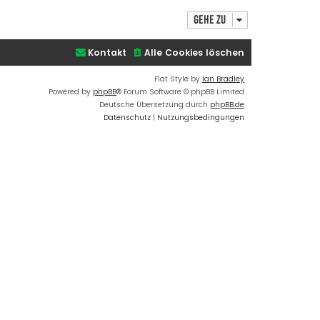
t
d
h
Gehe zu
a
o
t
b
e
n
e
Kontakt
Alle Cookies löschen
v
n
o
n
Flat Style by
Ian Bradley
a
Powered by
phpBB
® Forum Software © phpBB Limited
d
m
Deutsche Übersetzung durch
phpBB.de
i
Datenschutz
|
Nutzungsbedingungen
n
_
n
i
k
l
a
s