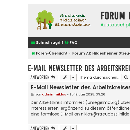
Forum 
Austauschpl
Schnellzugriff
FAQ
Foren-Übersicht
Forum AK Hildesheimer Streu
E-Mail Newsletter des Arbeitskrei
Antworten
E-Mail Newsletter des Arbeitskreise
B
von
admin_niklas
»
So 19. Jan 2025, 09:26
e
i
Der Arbeitskreis informiert (unregelmäßig) übe
t
Interessierten, ergänzend zu diesem öffentlic
r
a
eine formlose E-Mail an
niklas@streuobst-hild
g
Antworten