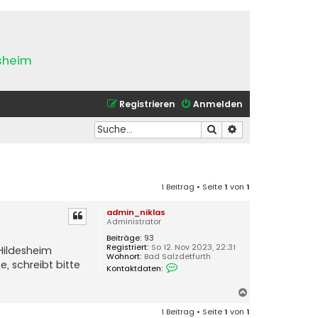
esheim
Registrieren
Anmelden
Suche
Erweiterte Suche
1 Beitrag • Seite
1
von
1
admin_niklas
Administrator
Beiträge:
93
Registriert:
So 12. Nov 2023, 22:31
Hildesheim
Wohnort:
Bad Salzdetfurth
, schreibt bitte
K
Kontaktdaten:
o
n
N
t
a
a
k
1 Beitrag • Seite
1
von
1
c