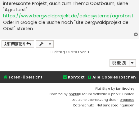
interessante Projekt, auch zum Thema Obstbaum, siehe
r
a
"Agroforst"
g
https://www.bergwaldprojekt.de/oekosysteme/agroforst
.
Oder in Google die Suche nach "site:bergwaldprojekt.de
Obst" starten.
Antworten
1 Beitrag • Seite
1
von
1
Gehe zu
Foren-Übersicht
Kontakt
Alle Cookies löschen
Flat Style by
Ian Bradley
Powered by
phpBB
® Forum Software © phpBB Limited
Deutsche Übersetzung durch
phpBB.de
Datenschutz
|
Nutzungsbedingungen