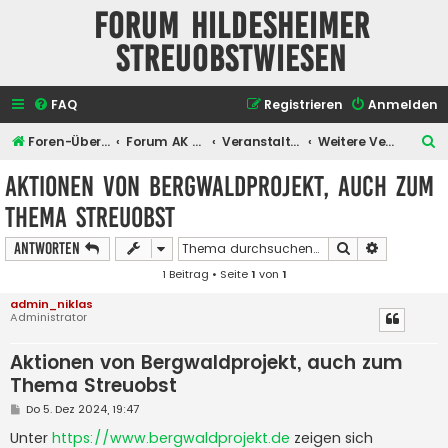
Forum Hildesheimer
Streuobstwiesen
FAQ
Registrieren
Anmelden
S
Foren-Übersicht
Forum AK Hildesheimer Streuobstwiesen
Veranstaltungen
Weitere Veranstaltungen
u
Aktionen von Bergwaldprojekt, auch zum
c
Thema Streuobst
h
e
Suche
Erweiterte
Antworten
1 Beitrag • Seite
1
von
1
admin_niklas
Administrator
Aktionen von Bergwaldprojekt, auch zum
Thema Streuobst
B
Do 5. Dez 2024, 19:47
e
i
Unter
https://www.bergwaldprojekt.de
zeigen sich
t