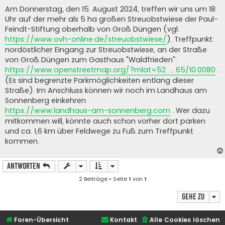
Am Donnerstag, den 15. August 2024, treffen wir uns um 18
Uhr auf der mehr als 5 ha großen Streuobstwiese der Paul-
Feindt-Stiftung oberhalb von Groß Düngen (vgl.
https://www.ovh-online.de/streuobstwiese/
). Treffpunkt:
nordöstlicher Eingang zur Streuobstwiese, an der Straße
von Groß Düngen zum Gasthaus "Waldfrieden":
https://www.openstreetmap.org/?mlat=52. ... 65/10.0080
.
(Es sind begrenzte Parkmöglichkeiten entlang dieser
Straße). Im Anschluss können wir noch im Landhaus am
Sonnenberg einkehren
https://www.landhaus-am-sonnenberg.com
. Wer dazu
mitkommen will, könnte auch schon vorher dort parken
und ca. 1,6 km über Feldwege zu Fuß zum Treffpunkt
kommen.
Antworten
2 Beiträge • Seite
1
von
1
Gehe zu
Foren-Übersicht
Kontakt
Alle Cookies löschen