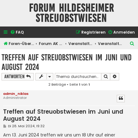
Forum Hildesheimer
Streuobstwiesen
FAQ
Registrieren
Anmelden
S
Foren-Übersicht
Forum AK Hildesheimer Streuobstwiesen
Veranstaltungen
Veranstaltungen des Arbeitskreises
u
Treffen auf Streuobstwiesen im Juni und
c
August 2024
h
e
Suche
Erweiterte
Antworten
2 Beiträge • Seite
1
von
1
admin_niklas
Administrator
Treffen auf Streuobstwiesen im Juni und
August 2024
B
Di 28. Mai 2024, 19:32
e
i
Am 13. Juni 2024 treffen wir uns um 18 Uhr auf einer
t