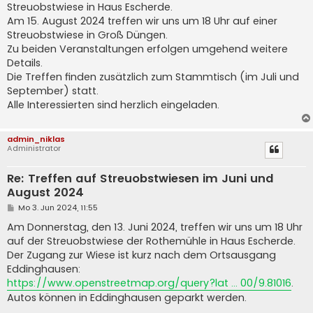
Streuobstwiese in Haus Escherde.
r
a
Am 15. August 2024 treffen wir uns um 18 Uhr auf einer
g
Streuobstwiese in Groß Düngen.
Zu beiden Veranstaltungen erfolgen umgehend weitere
Details.
Die Treffen finden zusätzlich zum Stammtisch (im Juli und
September) statt.
Alle Interessierten sind herzlich eingeladen.
admin_niklas
Administrator
Re: Treffen auf Streuobstwiesen im Juni und
August 2024
B
Mo 3. Jun 2024, 11:55
e
i
Am Donnerstag, den 13. Juni 2024, treffen wir uns um 18 Uhr
t
auf der Streuobstwiese der Rothemühle in Haus Escherde.
r
a
Der Zugang zur Wiese ist kurz nach dem Ortsausgang
g
Eddinghausen:
https://www.openstreetmap.org/query?lat ... 00/9.81016
.
Autos können in Eddinghausen geparkt werden.