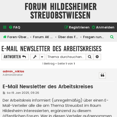
Forum Hildesheimer
Streuobstwiesen
FAQ
Registrieren
Anmelden
S
Foren-Übersicht
Forum AK Hildesheimer Streuobstwiesen
Über das Forum selber
Fragen rund um das Forum
u
E-Mail Newsletter des Arbeitskreises
c
Suche
Erweiterte
Antworten
h
1 Beitrag • Seite
1
von
1
e
admin_niklas
Administrator
E-Mail Newsletter des Arbeitskreises
B
So 19. Jan 2025, 09:26
e
i
Der Arbeitskreis informiert (unregelmäßig) über einen E-
t
Mail-Verteiler alle die am Thema Streuobst im Raum
r
a
Hildesheim Interessierten, ergänzend zu diesem
g
öffentlichen Forum. Wer in diesen Verteiler aufgenommen