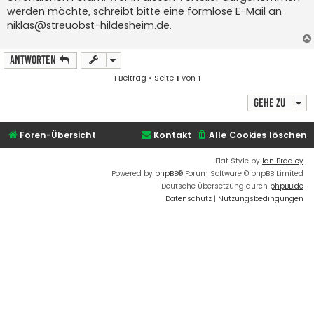
werden möchte, schreibt bitte eine formlose E-Mail an
niklas@streuobst-hildesheim.de
.
Antworten
1 Beitrag • Seite
1
von
1
Gehe zu
Foren-Übersicht
Kontakt
Alle Cookies löschen
Flat Style by
Ian Bradley
Powered by
phpBB
® Forum Software © phpBB Limited
Deutsche Übersetzung durch
phpBB.de
Datenschutz
|
Nutzungsbedingungen