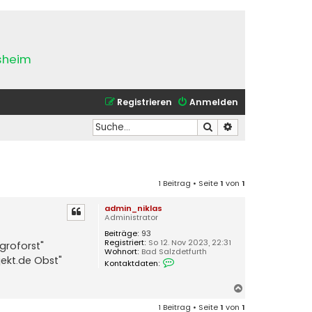
esheim
Registrieren
Anmelden
Suche
Erweiterte Suche
1 Beitrag • Seite
1
von
1
admin_niklas
Administrator
Beiträge:
93
Registriert:
So 12. Nov 2023, 22:31
groforst"
Wohnort:
Bad Salzdetfurth
jekt.de Obst"
K
Kontaktdaten:
o
n
t
N
a
a
k
1 Beitrag • Seite
1
von
1