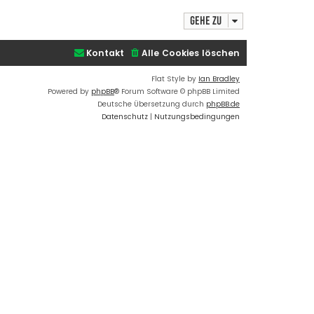
c
t
d
h
Gehe zu
a
o
t
e
b
n
e
Kontakt
Alle Cookies löschen
v
n
o
n
Flat Style by
Ian Bradley
a
Powered by
phpBB
® Forum Software © phpBB Limited
d
m
Deutsche Übersetzung durch
phpBB.de
i
Datenschutz
|
Nutzungsbedingungen
n
_
n
i
k
l
a
s