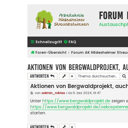
Forum 
Austauschpl
Schnellzugriff
FAQ
Foren-Übersicht
Forum AK Hildesheimer Streu
Aktionen von Bergwaldprojekt, a
Antworten
Aktionen von Bergwaldprojekt, au
B
von
admin_niklas
»
Do 5. Dez 2024, 19:47
e
i
Unter
https://www.bergwaldprojekt.de
zeigen s
t
https://www.bergwaldprojekt.de/oekosysteme
r
a
starten.
g
Antworten