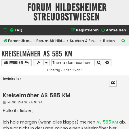
Forum Hildesheimer
Streuobstwiesen
FAQ
Registrieren
Anmelden
S
Foren-Übersicht
Forum AK Hildesheimer Streuobstwiesen
Suchen & Finden
Bieten
u
Kreiselmäher AS 585 KM
c
Suche
Erweiterte
Antworten
h
1 Beitrag • Seite
1
von
1
e
levinkeller
Kreiselmäher AS 585 KM
B
Mi 30. Okt 2024, 10:24
e
i
Hallo ihr lieben,
t
r
a
ich hole morgen (wenn alles klappt) meinen
AS 585 KM
ab.
g
Ich war nicht in der Lage, mir so einen Kreiselmäher hier