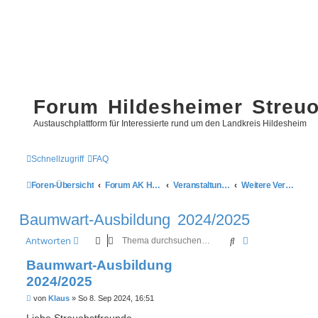
Forum Hildesheimer Streu
Austauschplattform für Interessierte rund um den Landkreis Hildesheim
Schnellzugriff
FAQ
Foren-Übersicht
Forum AK Hildesheimer Streuobstwiesen
Veranstaltungen
Weitere Veranstaltungen
Baumwart-Ausbildung 2024/2025
Suche
Erweiterte Such
Antworten
Baumwart-Ausbildung
2024/2025
B
von
Klaus
»
So 8. Sep 2024, 16:51
e
i