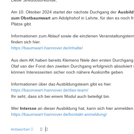
Liebe Streuobstfreunde,
t
r
a
Am 10. Oktober 2024 startet der nächste Duchgang der
Ausbil
g
zum Obstbaumwart
am Adolphshof in Lehrte, für den es noch fr
Plätze gibt.
Informationen zum Ablauf sowie die einzlenen Veranstaltungster
finden sich hier.
https://baumwart-hannover.de/inhalte/
Aus dem AK haben bereits Klemens Niele den ersten Durchgang
Olaf van der Forst den zweiten Durchgang erfolgreich absolviert
können Interessenten sicher noch nähere Auskünfte geben.
Informationen über das Ausbildungsteam gibt es hier.
https://baumwart-hannover.de/das-team/
Ihr seht, dass ich bei einem Modul auch beteiligt bin.
Wer
Intersse
an dieser Ausbildung hat, kann sich hier anmelden
https://baumwart-hannover.de/kontakt-anmeldung/
Antworten