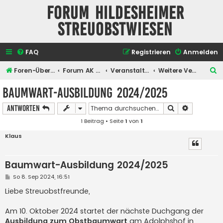
Forum Hildesheimer
Streuobstwiesen
FAQ
Registrieren
Anmelden
S
Foren-Übersicht
Forum AK Hildesheimer Streuobstwiesen
Veranstaltungen
Weitere Veranstaltungen
u
Baumwart-Ausbildung 2024/2025
c
Suche
Erweiterte
Antworten
h
1 Beitrag • Seite
1
von
1
e
Klaus
Baumwart-Ausbildung 2024/2025
B
So 8. Sep 2024, 16:51
e
i
Liebe Streuobstfreunde,
t
r
a
Am 10. Oktober 2024 startet der nächste Duchgang der
g
Ausbildung zum Obstbaumwart
am Adolphshof in