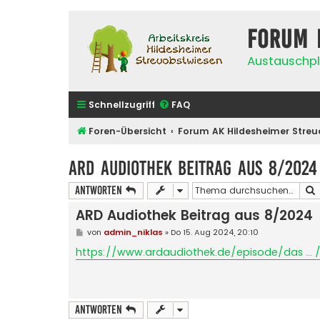
Forum 
Austauschpl
Schnellzugriff
FAQ
Foren-Übersicht
Forum AK Hildesheimer Streu
ARD Audiothek Beitrag aus 8/2024
Antworten
ARD Audiothek Beitrag aus 8/2024
B
von
admin_niklas
»
Do 15. Aug 2024, 20:10
e
i
https://www.ardaudiothek.de/episode/das ... /
t
r
a
g
Antworten