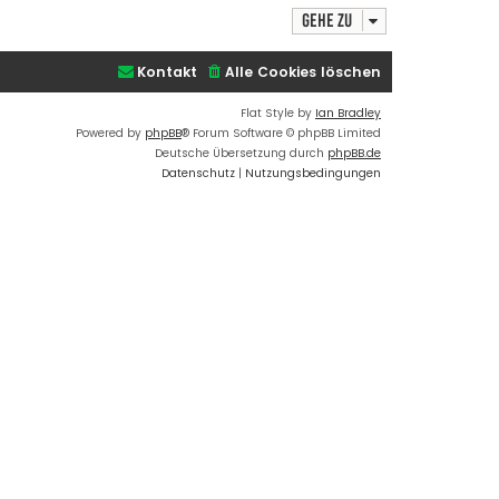
t
h
d
Gehe zu
o
a
t
b
e
e
Kontakt
Alle Cookies löschen
n
n
v
o
Flat Style by
Ian Bradley
n
Powered by
phpBB
® Forum Software © phpBB Limited
a
d
Deutsche Übersetzung durch
phpBB.de
m
Datenschutz
|
Nutzungsbedingungen
i
n
_
n
i
k
l
a
s