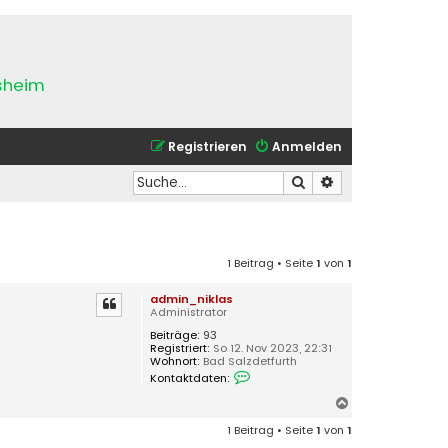
esheim
Registrieren
Anmelden
Suche
Erweiterte Suche
1 Beitrag • Seite
1
von
1
admin_niklas
Administrator
Beiträge:
93
Registriert:
So 12. Nov 2023, 22:31
Wohnort:
Bad Salzdetfurth
K
Kontaktdaten:
o
n
N
t
a
a
1 Beitrag • Seite
1
von
1
k
c