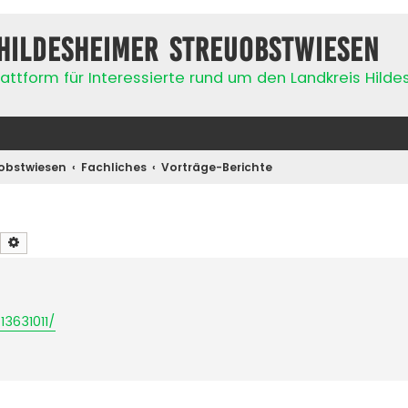
Hildesheimer Streuobstwiesen
attform für Interessierte rund um den Landkreis Hild
obstwiesen
Fachliches
Vorträge-Berichte
Suche
Erweiterte Suche
13631011/