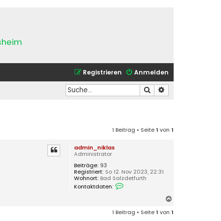
esheim
Registrieren
Anmelden
Suche
Erweiterte Suche
1 Beitrag • Seite
1
von
1
admin_niklas
Administrator
Beiträge:
93
Registriert:
So 12. Nov 2023, 22:31
Wohnort:
Bad Salzdetfurth
K
Kontaktdaten:
o
n
N
t
a
a
1 Beitrag • Seite
1
von
1
k
c