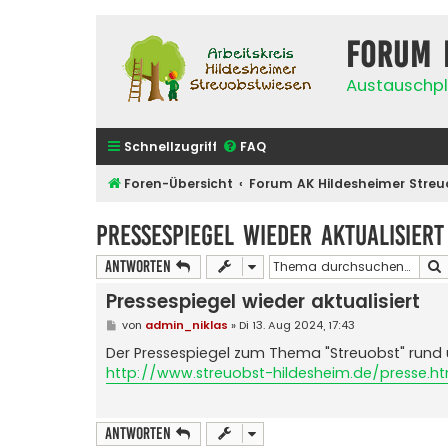
Forum 
Austauschpl
Schnellzugriff
FAQ
Foren-Übersicht
Forum AK Hildesheimer Streu
Pressespiegel wieder aktualisiert
Antworten
Pressespiegel wieder aktualisiert
B
von
admin_niklas
»
Di 13. Aug 2024, 17:43
e
i
Der Pressespiegel zum Thema "Streuobst" rund u
t
http://www.streuobst-hildesheim.de/presse.ht
r
a
g
Antworten