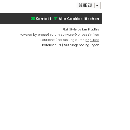
t
h
d
Gehe zu
o
a
t
b
e
e
Kontakt
Alle Cookies löschen
n
n
v
o
Flat Style by
Ian Bradley
n
Powered by
phpBB
® Forum Software © phpBB Limited
a
d
Deutsche Übersetzung durch
phpBB.de
m
Datenschutz
|
Nutzungsbedingungen
i
n
_
n
i
k
l
a
s