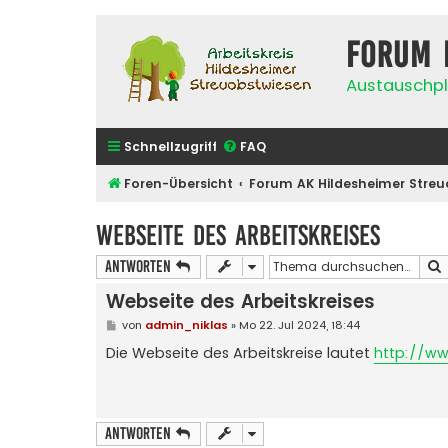
Forum 
Austauschpl
Schnellzugriff
FAQ
Foren-Übersicht
Forum AK Hildesheimer Streu
Webseite des Arbeitskreises
Antworten
Webseite des Arbeitskreises
B
von
admin_niklas
»
Mo 22. Jul 2024, 18:44
e
i
Die Webseite des Arbeitskreise lautet
http://ww
t
r
a
g
Antworten