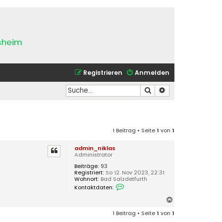
esheim
Registrieren
Anmelden
Suche
Erweiterte Suche
1 Beitrag • Seite
1
von
1
admin_niklas
Administrator
Beiträge:
93
Registriert:
So 12. Nov 2023, 22:31
Wohnort:
Bad Salzdetfurth
K
Kontaktdaten:
o
n
N
t
a
a
1 Beitrag • Seite
1
von
1
k
c