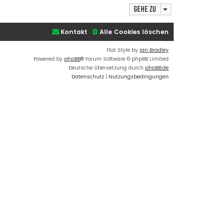
t
h
d
Gehe zu
o
a
t
b
e
e
Kontakt
Alle Cookies löschen
n
n
v
o
Flat Style by
Ian Bradley
n
Powered by
phpBB
® Forum Software © phpBB Limited
a
d
Deutsche Übersetzung durch
phpBB.de
m
Datenschutz
|
Nutzungsbedingungen
i
n
_
n
i
k
l
a
s