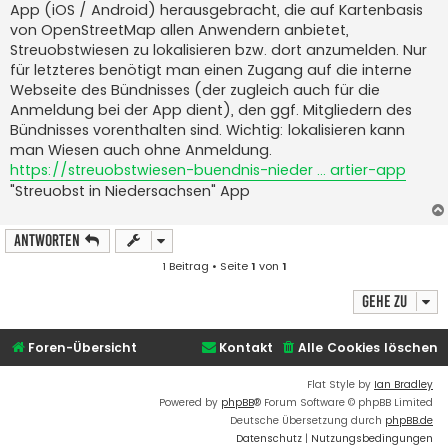
App (iOS / Android) herausgebracht, die auf Kartenbasis
r
a
von OpenStreetMap allen Anwendern anbietet,
g
Streuobstwiesen zu lokalisieren bzw. dort anzumelden. Nur
für letzteres benötigt man einen Zugang auf die interne
Webseite des Bündnisses (der zugleich auch für die
Anmeldung bei der App dient), den ggf. Mitgliedern des
Bündnisses vorenthalten sind. Wichtig: lokalisieren kann
man Wiesen auch ohne Anmeldung.
https://streuobstwiesen-buendnis-nieder ... artier-app
"Streuobst in Niedersachsen" App
Antworten
1 Beitrag • Seite
1
von
1
Gehe zu
Foren-Übersicht
Kontakt
Alle Cookies löschen
Flat Style by
Ian Bradley
Powered by
phpBB
® Forum Software © phpBB Limited
Deutsche Übersetzung durch
phpBB.de
Datenschutz
|
Nutzungsbedingungen