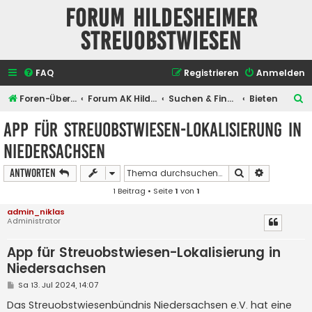
Forum Hildesheimer
Streuobstwiesen
FAQ
Registrieren
Anmelden
S
Foren-Übersicht
Forum AK Hildesheimer Streuobstwiesen
Suchen & Finden
Bieten
u
App für Streuobstwiesen-Lokalisierung in
c
Niedersachsen
h
e
Suche
Erweiterte
Antworten
1 Beitrag • Seite
1
von
1
admin_niklas
Administrator
App für Streuobstwiesen-Lokalisierung in
Niedersachsen
B
Sa 13. Jul 2024, 14:07
e
i
Das Streuobstwiesenbündnis Niedersachsen e.V. hat eine
t