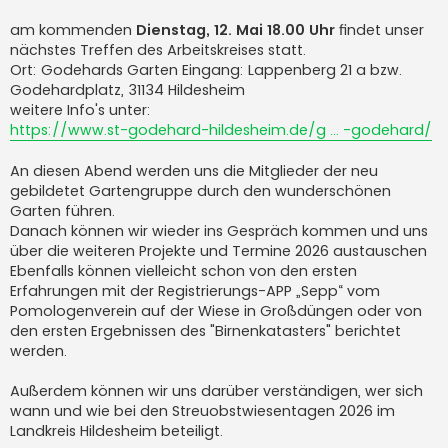
r
a
am kommenden
Dienstag, 12. Mai 18.00 Uhr
findet unser
g
nächstes Treffen des Arbeitskreises statt.
Ort: Godehards Garten Eingang: Lappenberg 21 a bzw.
Godehardplatz, 31134 Hildesheim
weitere Info's unter:
https://www.st-godehard-hildesheim.de/g ... -godehard/
An diesen Abend werden uns die Mitglieder der neu
gebildetet Gartengruppe durch den wunderschönen
Garten führen.
Danach können wir wieder ins Gespräch kommen und uns
über die weiteren Projekte und Termine 2026 austauschen
Ebenfalls können vielleicht schon von den ersten
Erfahrungen mit der Registrierungs-APP „Sepp“ vom
Pomologenverein auf der Wiese in Großdüngen oder von
den ersten Ergebnissen des "Birnenkatasters" berichtet
werden.
Außerdem können wir uns darüber verständigen, wer sich
wann und wie bei den Streuobstwiesentagen 2026 im
Landkreis Hildesheim beteiligt.