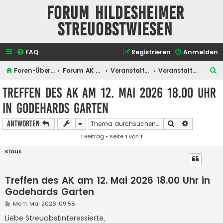
Forum Hildesheimer
Streuobstwiesen
FAQ
Registrieren
Anmelden
S
Foren-Übersicht
Forum AK Hildesheimer Streuobstwiesen
Veranstaltungen
Veranstaltungen des Arbeitskreises
u
Treffen des AK am 12. Mai 2026 18.00 Uhr
c
in Godehards Garten
h
e
Suche
Erweiterte
Antworten
1 Beitrag • Seite
1
von
1
Klaus
Treffen des AK am 12. Mai 2026 18.00 Uhr in
Godehards Garten
B
Mo 11. Mai 2026, 09:58
e
i
Liebe Streuobstinteressierte,
t