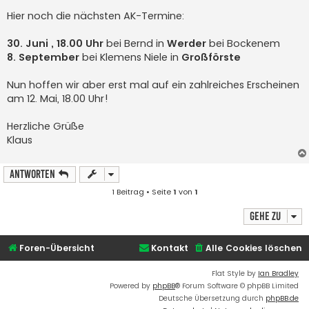
Hier noch die nächsten AK-Termine:
30. Juni , 18.00 Uhr
bei Bernd in
Werder
bei Bockenem
8. September
bei Klemens Niele in
Großförste
Nun hoffen wir aber erst mal auf ein zahlreiches Erscheinen
am 12. Mai, 18.00 Uhr!
Herzliche Grüße
Klaus
Antworten
1 Beitrag • Seite
1
von
1
Gehe zu
Foren-Übersicht
Kontakt
Alle Cookies löschen
Flat Style by
Ian Bradley
Powered by
phpBB
® Forum Software © phpBB Limited
Deutsche Übersetzung durch
phpBB.de