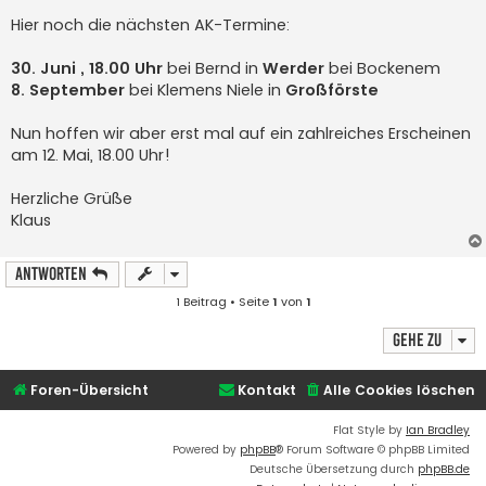
Hier noch die nächsten AK-Termine:
30. Juni , 18.00 Uhr
bei Bernd in
Werder
bei Bockenem
8. September
bei Klemens Niele in
Großförste
Nun hoffen wir aber erst mal auf ein zahlreiches Erscheinen
am 12. Mai, 18.00 Uhr!
Herzliche Grüße
Klaus
Antworten
1 Beitrag • Seite
1
von
1
Gehe zu
Foren-Übersicht
Kontakt
Alle Cookies löschen
Flat Style by
Ian Bradley
Powered by
phpBB
® Forum Software © phpBB Limited
Deutsche Übersetzung durch
phpBB.de