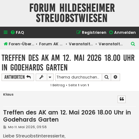
Forum Hildesheimer
Streuobstwiesen
FAQ
Registrieren
Anmelden
S
Foren-Übersicht
Forum AK Hildesheimer Streuobstwiesen
Veranstaltungen
Veranstaltungen des Arbeitskreises
u
Treffen des AK am 12. Mai 2026 18.00 Uhr
c
in Godehards Garten
h
e
Suche
Erweiterte
Antworten
1 Beitrag • Seite
1
von
1
Klaus
Treffen des AK am 12. Mai 2026 18.00 Uhr in
Godehards Garten
B
Mo 11. Mai 2026, 09:58
e
i
Liebe Streuobstinteressierte,
t