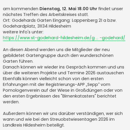
r
a
am kommenden
Dienstag, 12. Mai 18.00 Uhr
findet unser
g
nächstes Treffen des Arbeitskreises statt.
Ort: Godehards Garten Eingang: Lappenberg 21 a bzw.
Godehardplatz, 31134 Hildesheim
weitere Info's unter:
https://www.st-godehard-hildesheim.de/g ... -godehard/
An diesen Abend werden uns die Mitglieder der neu
gebildetet Gartengruppe durch den wunderschönen
Garten führen.
Danach können wir wieder ins Gespräch kommen und uns
über die weiteren Projekte und Termine 2026 austauschen
Ebenfalls können vielleicht schon von den ersten
Erfahrungen mit der Registrierungs-APP „Sepp“ vom
Pomologenverein auf der Wiese in Großdüngen oder von
den ersten Ergebnissen des "Birnenkatasters" berichtet
werden.
Außerdem können wir uns darüber verständigen, wer sich
wann und wie bei den Streuobstwiesentagen 2026 im
Landkreis Hildesheim beteiligt.