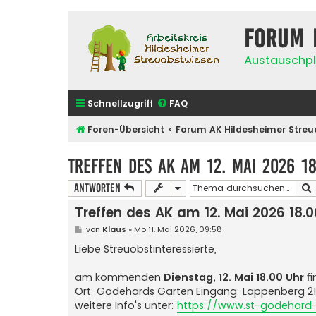
Forum 
Austauschpl
Schnellzugriff
FAQ
Foren-Übersicht
Forum AK Hildesheimer Streu
Treffen des AK am 12. Mai 2026 1
Antworten
Treffen des AK am 12. Mai 2026 18.
B
von
Klaus
»
Mo 11. Mai 2026, 09:58
e
i
Liebe Streuobstinteressierte,
t
r
a
am kommenden
Dienstag, 12. Mai 18.00 Uhr
fi
g
Ort: Godehards Garten Eingang: Lappenberg 21
weitere Info's unter:
https://www.st-godehard-h