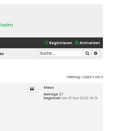
esheim
Registrieren
Anmelden
Suche
Erweiterte Suche
es
1 Beitrag • Seite
1
von
1
Klaus
Beiträge:
27
Registriert:
Mo 13. Nov 2023, 16:13