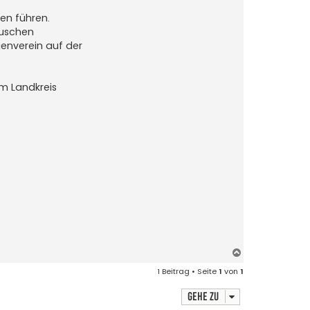
en führen.
auschen
enverein auf der
m Landkreis
N
a
1 Beitrag • Seite
1
von
1
c
h
Gehe zu
o