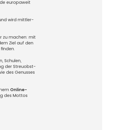
e europa­weit
nd wird mittler­
ar zu machen: mit
dem Ziel auf den
 finden.
, Schulen,
ng der Streuobst­
sowie des Genusses
einem
Online-
ung des Mottos