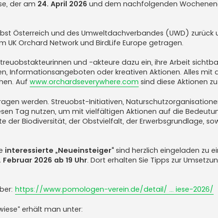
ese, der am
24. April 2026
und dem nach­folgenden Wochen­end
uobst Österreich und des Umwelt­dachver­bandes (UWD) zurück u
em UK Orchard Network und BirdLife Europe getragen.
reuobst­akteurinnen und -akteure dazu ein, ihre Arbeit sichtb
n, Informations­angeboten oder kreativen Aktionen. Alles mit 
hen. Auf
www.orchardseverywhere.com
sind diese Aktionen zu
gen werden. Streuobst-Initiativen, Naturschutz­organisationen
iesen Tag nutzen, um mit vielfältigen Aktionen auf die Bedeutu
te der Bio­diversität, der Obst­vielfalt, der Erwerbs­grundlage, 
ie
interessierte „Neueinsteiger“
sind herzlich eingeladen zu 
 Februar 2026 ab 19 Uhr
. Dort erhalten Sie Tipps zur Umsetz
über:
https://www.pomologen-verein.de/detail/ ... iese-2026/
iese“ erhält man unter: