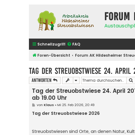
Forum 
Austauschpl
Schnellzugriff
FAQ
Foren-Übersicht
Forum AK Hildesheimer Streu
Tag der Streuobstwiese 24. April
Antworten
Tag der Streuobstwiese 24. April 20
ab 19.00 Uhr
B
von
Klaus
»
Mi 25. Feb 2026, 20:49
e
i
Tag der Streuobstwiese 2026
t
r
a
g
Streuobst­wiesen sind Orte, an denen Natur, K