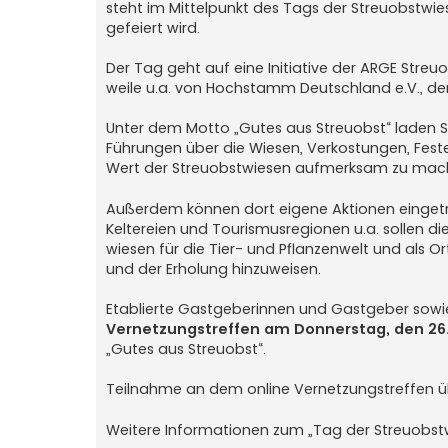
steht im Mittel­punkt des Tags der Streuobst­wi
gefeiert wird.
Der Tag geht auf eine Initiative der ARGE Stre
weile u.a. von Hoch­stamm Deutschland e.V., d
Unter dem Motto „Gutes aus Streuobst“ laden St
Führungen über die Wiesen, Verkostungen, Feste
Wert der Streuobst­wiesen aufmerksam zu mac
Außerdem können dort eigene Aktionen eingetra
Keltereien und Tourismus­regionen u.a. sollen d
wiesen für die Tier- und Pflanzen­welt und als Or
und der Erholung hinzu­weisen.
Etablierte Gas­tgeberinnen und Gast­geber sow
Vernetzungs­treffen am Donnerstag, den 26.
„Gutes aus Streuobst“.
Teilnahme an dem online Vernetzungs­treffen 
Weitere Informationen zum „Tag der Streuobst­w