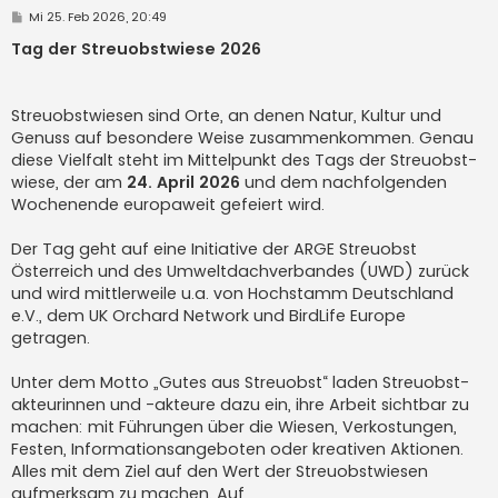
B
Mi 25. Feb 2026, 20:49
e
i
Tag der Streuobstwiese 2026
t
r
a
g
Streuobst­wiesen sind Orte, an denen Natur, Kultur und
Genuss auf besondere Weise zusammen­kommen. Genau
diese Vielfalt steht im Mittel­punkt des Tags der Streuobst­
wiese, der am
24. April 2026
und dem nach­folgenden
Wochen­ende europa­weit gefeiert wird.
Der Tag geht auf eine Initiative der ARGE Streuobst
Österreich und des Umwelt­dachver­bandes (UWD) zurück
und wird mittler­weile u.a. von Hoch­stamm Deutschland
e.V., dem UK Orchard Network und BirdLife Europe
getragen.
Unter dem Motto „Gutes aus Streuobst“ laden Streuobst­
akteurinnen und -akteure dazu ein, ihre Arbeit sichtbar zu
machen: mit Führungen über die Wiesen, Verkostungen,
Festen, Informations­angeboten oder kreativen Aktionen.
Alles mit dem Ziel auf den Wert der Streuobst­wiesen
aufmerksam zu machen. Auf