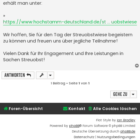
erhält man unter:
»
https://www.hochstamm-deutschland.de/st ... uobstwiese
Wir hoffen, Sie für den Tag der Streuobst­wiese begeistern
zu können und freuen uns über jegliche Teilnahme!
Vielen Dank für Ihr Engagement und Ihre Leistungen in
Sachen Streuobst!
Antworten
1 Beitrag • Seite
1
von
1
Gehe zu
Foren-Übersicht
Kontakt
Alle Cookies löschen
Flat Style by
Ian Bradley
Powered by
phpBB
® Forum Software © phpBB Limited
Deutsche Übersetzung durch
phpBB.de
Datenschutz
|
Nutzungsbedingungen