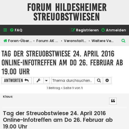
Forum Hildesheimer
Streuobstwiesen
FAQ
Registrieren
Anmelden
S
Foren-Übersicht
Forum AK Hildesheimer Streuobstwiesen
Veranstaltungen
Weitere Veranstaltungen
u
Tag der Streuobstwiese 24. April 2016
c
Online-Infotreffen am Do 26. Februar ab
h
19.00 Uhr
e
Suche
Erweiterte
Antworten
1 Beitrag • Seite
1
von
1
Klaus
Tag der Streuobstwiese 24. April 2016
Online-Infotreffen am Do 26. Februar ab
19.00 Uhr