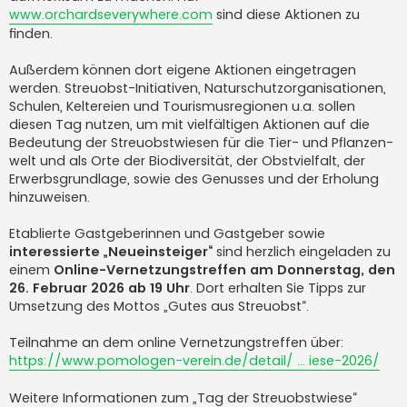
www.orchardseverywhere.com
sind diese Aktionen zu
finden.
Außerdem können dort eigene Aktionen eingetragen
werden. Streuobst-Initiativen, Naturschutz­organisationen,
Schulen, Keltereien und Tourismus­regionen u.a. sollen
diesen Tag nutzen, um mit vielfältigen Aktionen auf die
Bedeutung der Streuobst­wiesen für die Tier- und Pflanzen­
welt und als Orte der Bio­diversität, der Obst­vielfalt, der
Erwerbs­grundlage, sowie des Genusses und der Erholung
hinzu­weisen.
Etablierte Gas­tgeberinnen und Gast­geber sowie
interessierte „Neueinsteiger“
sind herzlich eingeladen zu
einem
Online-Vernetzungs­treffen am Donnerstag, den
26. Februar 2026 ab 19 Uhr
. Dort erhalten Sie Tipps zur
Umsetzung des Mottos „Gutes aus Streuobst“.
Teilnahme an dem online Vernetzungs­treffen über:
https://www.pomologen-verein.de/detail/ ... iese-2026/
Weitere Informationen zum „Tag der Streuobst­wiese“