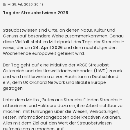
B
Mi 25. Feb 2026, 20:49
e
i
Tag der Streuobstwiese 2026
t
r
a
g
Streuobst­wiesen sind Orte, an denen Natur, Kultur und
Genuss auf besondere Weise zusammen­kommen. Genau
diese Vielfalt steht im Mittel­punkt des Tags der Streuobst­
wiese, der am
24. April 2026
und dem nach­folgenden
Wochen­ende europa­weit gefeiert wird.
Der Tag geht auf eine Initiative der ARGE Streuobst
Österreich und des Umwelt­dachver­bandes (UWD) zurück
und wird mittler­weile u.a. von Hoch­stamm Deutschland
e.V., dem UK Orchard Network und BirdLife Europe
getragen.
Unter dem Motto „Gutes aus Streuobst“ laden Streuobst­
akteurinnen und -akteure dazu ein, ihre Arbeit sichtbar zu
machen: mit Führungen über die Wiesen, Verkostungen,
Festen, Informations­angeboten oder kreativen Aktionen.
Alles mit dem Ziel auf den Wert der Streuobst­wiesen
aufmerksam zu machen. Auf