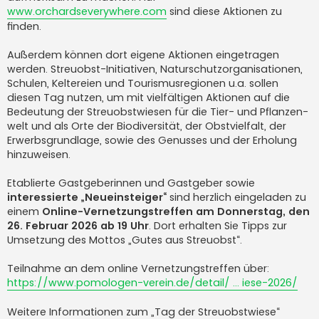
www.orchardseverywhere.com
sind diese Aktionen zu
finden.
Außerdem können dort eigene Aktionen eingetragen
werden. Streuobst-Initiativen, Naturschutz­organisationen,
Schulen, Keltereien und Tourismus­regionen u.a. sollen
diesen Tag nutzen, um mit vielfältigen Aktionen auf die
Bedeutung der Streuobst­wiesen für die Tier- und Pflanzen­
welt und als Orte der Bio­diversität, der Obst­vielfalt, der
Erwerbs­grundlage, sowie des Genusses und der Erholung
hinzu­weisen.
Etablierte Gas­tgeberinnen und Gast­geber sowie
interessierte „Neueinsteiger“
sind herzlich eingeladen zu
einem
Online-Vernetzungs­treffen am Donnerstag, den
26. Februar 2026 ab 19 Uhr
. Dort erhalten Sie Tipps zur
Umsetzung des Mottos „Gutes aus Streuobst“.
Teilnahme an dem online Vernetzungs­treffen über:
https://www.pomologen-verein.de/detail/ ... iese-2026/
Weitere Informationen zum „Tag der Streuobst­wiese“