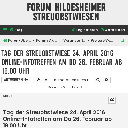
Forum Hildesheimer
Streuobstwiesen
FAQ
Registrieren
Anmelden
S
Foren-Übersicht
Forum AK Hildesheimer Streuobstwiesen
Veranstaltungen
Weitere Veranstaltungen
u
Tag der Streuobstwiese 24. April 2016
c
Online-Infotreffen am Do 26. Februar ab
h
19.00 Uhr
e
Suche
Erweiterte
Antworten
1 Beitrag • Seite
1
von
1
Klaus
Tag der Streuobstwiese 24. April 2016
Online-Infotreffen am Do 26. Februar ab
19.00 Uhr