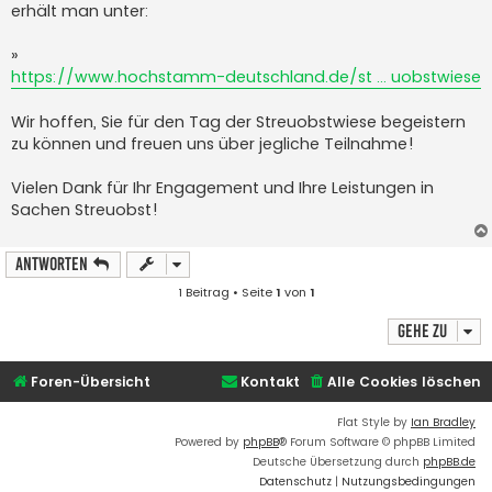
erhält man unter:
»
https://www.hochstamm-deutschland.de/st ... uobstwiese
Wir hoffen, Sie für den Tag der Streuobst­wiese begeistern
zu können und freuen uns über jegliche Teilnahme!
Vielen Dank für Ihr Engagement und Ihre Leistungen in
Sachen Streuobst!
Antworten
1 Beitrag • Seite
1
von
1
Gehe zu
Foren-Übersicht
Kontakt
Alle Cookies löschen
Flat Style by
Ian Bradley
Powered by
phpBB
® Forum Software © phpBB Limited
Deutsche Übersetzung durch
phpBB.de
Datenschutz
|
Nutzungsbedingungen