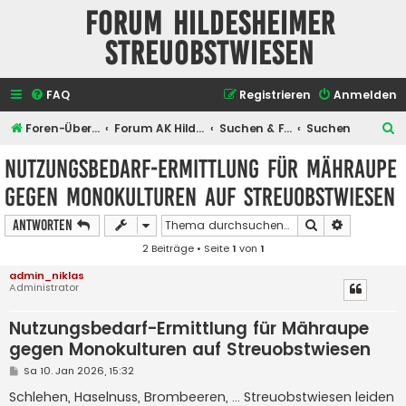
Forum Hildesheimer
Streuobstwiesen
FAQ
Registrieren
Anmelden
S
Foren-Übersicht
Forum AK Hildesheimer Streuobstwiesen
Suchen & Finden
Suchen
u
Nutzungsbedarf-Ermittlung für Mähraupe
c
gegen Monokulturen auf Streuobstwiesen
h
e
Suche
Erweiterte
Antworten
2 Beiträge • Seite
1
von
1
admin_niklas
Administrator
Nutzungsbedarf-Ermittlung für Mähraupe
gegen Monokulturen auf Streuobstwiesen
B
Sa 10. Jan 2026, 15:32
e
i
Schlehen, Haselnuss, Brombeeren, ... Streuobstwiesen leiden
t