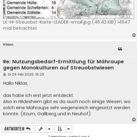
LK-HI-Streuobst-Karte-LEADER-small.jpg (46.42 KiB) 14947
mal betrachtet
Klaus
Re: Nutzungsbedarf-Ermittlung für Mähraupe
gegen Monokulturen auf Streuobstwiesen
B
Di 24. Feb 2026, 18:29
e
i
Hallo Niklas,
t
r
a
das habe ich erst jetzt entdeckt.
g
Also in Hildesheim gibt es da auch noch einige Wiesen, wo
solch eine Mähraupe sehr wegensreich eingesetzt werden
könnte. (Itzum, Gallberg und in Neuhof)
Antworten
2 Beiträge • Seite
1
von
1