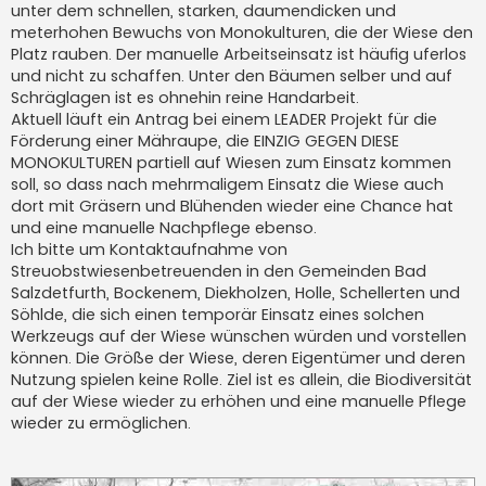
unter dem schnellen, starken, daumendicken und
r
a
meterhohen Bewuchs von Monokulturen, die der Wiese den
g
Platz rauben. Der manuelle Arbeitseinsatz ist häufig uferlos
und nicht zu schaffen. Unter den Bäumen selber und auf
Schräglagen ist es ohnehin reine Handarbeit.
Aktuell läuft ein Antrag bei einem LEADER Projekt für die
Förderung einer Mähraupe, die EINZIG GEGEN DIESE
MONOKULTUREN partiell auf Wiesen zum Einsatz kommen
soll, so dass nach mehrmaligem Einsatz die Wiese auch
dort mit Gräsern und Blühenden wieder eine Chance hat
und eine manuelle Nachpflege ebenso.
Ich bitte um Kontaktaufnahme von
Streuobstwiesenbetreuenden in den Gemeinden Bad
Salzdetfurth, Bockenem, Diekholzen, Holle, Schellerten und
Söhlde, die sich einen temporär Einsatz eines solchen
Werkzeugs auf der Wiese wünschen würden und vorstellen
können. Die Größe der Wiese, deren Eigentümer und deren
Nutzung spielen keine Rolle. Ziel ist es allein, die Biodiversität
auf der Wiese wieder zu erhöhen und eine manuelle Pflege
wieder zu ermöglichen.