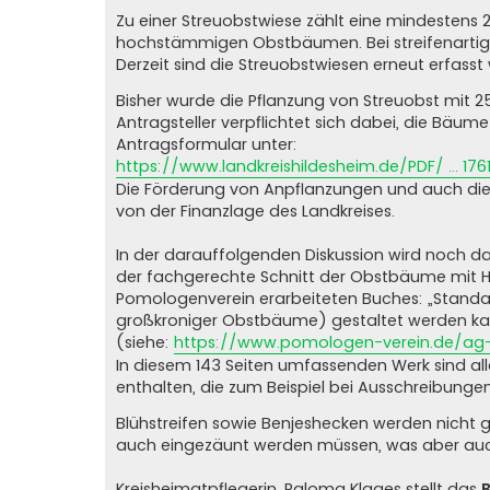
Zu einer Streuobstwiese zählt eine mindestens
hochstämmigen Obstbäumen. Bei streifenartige
Derzeit sind die Streuobstwiesen erneut erfasst
Bisher wurde die Pflanzung von Streuobst mit 2
Antragsteller verpflichtet sich dabei, die Bäume
Antragsformular unter:
https://www.landkreishildesheim.de/PDF/ ... 1761
Die Förderung von Anpflanzungen und auch dieP
von der Finanzlage des Landkreises.
In der darauffolgenden Diskussion wird noch 
der fachgerechte Schnitt der Obstbäume mit H
Pomologenverein erarbeiteten Buches: „Standa
großkroniger Obstbäume) gestaltet werden ka
(siehe:
https://www.pomologen-verein.de/ag
In diesem 143 Seiten umfassenden Werk sind 
enthalten, die zum Beispiel bei Ausschreibung
Blühstreifen sowie Benjeshecken werden nicht ge
auch eingezäunt werden müssen, was aber auch 
Kreisheimatpflegerin, Paloma Klages stellt das