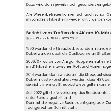
Dazu wird dann jeweils noch gesondert eingela
Alle Wiesenbetreuer können sich auch schon G
im Landkreis Hildesheim wieder aktiv werden kö
Bericht vom Treffen des AK am 10. März
B
von
Klaus
»
Mi 18. Mär 2026, 20:56
e
i
t
1990 wurden die Streuobstbestände im Landkre
r
Dabei wurden auch die Obstbäume an Straßen 
a
g
2006/07 wurde von Ansgar Hoppe erneut eine Er
im LK Hildesheim zwischen Rott und Marienhagen
2014 wurden dann wiederum die Streuobstwiesen
Dabei musste konstatiert werden, dass 43% der
sie nicht mehr als Streuobstwiese gelten können
Seit 2022 gilt die Novellierung des Bundesnatu
unter Schutz gestellt sind.
Darin ist die negative Beeinträchtigung oder Ze
fachgerechten Schnitt steht.