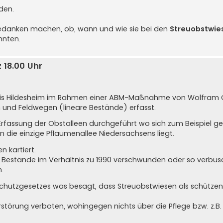
den.
edanken machen, ob, wann und wie sie bei den
Streuobstwie
nnten.
 18.00 Uhr
is Hildesheim im Rahmen einer ABM-Maßnahme von Wolfram Gu
und Feldwegen (lineare Bestände) erfasst.
fassung der Obstalleen durchgeführt wo sich zum Beispiel gez
 die einzige Pflaumenallee Niedersachsens liegt.
 kartiert.
 Bestände im Verhältnis zu 1990 verschwunden oder so verbus
.
rschutzgesetzes was besagt, dass Streuobstwiesen als schütze
rstörung verboten, wohingegen nichts über die Pflege bzw. z.B