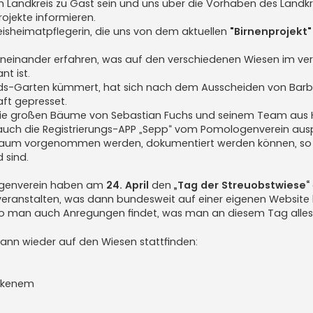
Landkreis zu Gast sein und uns über die Vorhaben des Landkr
ojekte informieren.
eisheimatpflegerin, die uns von dem aktuellen
"Birnenprojekt"
voneinander erfahren, was auf den verschiedenen Wiesen im v
t ist.
rds-Garten kümmert, hat sich nach dem Ausscheiden von Bar
aft gepresset.
die großen Bäume von Sebastian Fuchs und seinem Team aus
un auch die Registrierungs-APP „Sepp“ vom Pomologenverein aus
Baum vorgenommen werden, dokumentiert werden können, so 
 sind.
logenverein haben am
24. April
den
„Tag der Streuobstwiese“
 veranstalten, was dann bundesweit auf einer eigenen Website
 man auch Anregungen findet, was man an diesem Tag alle
ann wieder auf den Wiesen stattfinden:
ockenem