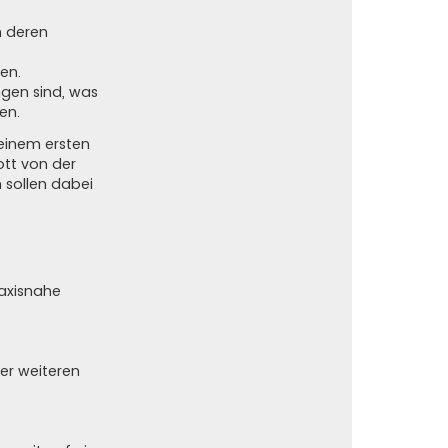
n deren
en.
ngen sind, was
en.
 einem ersten
ott von der
 sollen dabei
raxisnahe
er weiteren