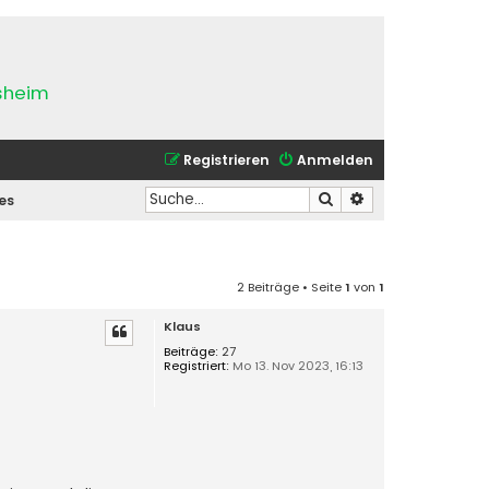
esheim
Registrieren
Anmelden
Suche
Erweiterte Suche
es
2 Beiträge • Seite
1
von
1
Klaus
Beiträge:
27
Registriert:
Mo 13. Nov 2023, 16:13