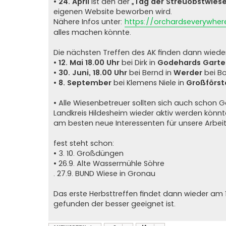
•
24. April
ist den der
„Tag der Streuobstwiese
eigenen Website beworben wird.
Nähere Infos unter:
https://orchardseverywhe
alles machen könnte.
Die nächsten Treffen des AK finden dann wieder
•
12. Mai 18.00 Uhr
bei Dirk in
Godehards Garte
•
30. Juni, 18.00 Uhr
bei Bernd in
Werder
bei B
•
8. September
bei Klemens Niele in
Großförst
• Alle Wiesenbetreuer sollten sich auch schon
Landkreis Hildesheim wieder aktiv werden könnt
am besten neue Interessenten für unsere Arbeit
fest steht schon:
• 3. 10. Großdüngen
• 26.9. Alte Wassermühle Söhre
. 27.9. BUND Wiese in Gronau
Das erste Herbsttreffen findet dann wieder am 1
gefunden der besser geeignet ist.