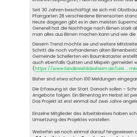
Seit 30 Jahren beschäftigt sie sich mit Obstbau
Pfarrgarten 28 verschiedene Birnensorten stand
Heute dagegen gibt es in den meisten Supermär
Generell hat die Nachfrage nach Birnen stark 
man alles aus Birnen machen kann und wie die 
Diesem Trend möchte sie und weitere Mitstreite
Schritt die noch vorhandenen alten Birnenbestä
Gemeinde Schellerten ein Baumkataster erstell
auch ebenfalls Quitten und Mispeln gemeldet 
(
https://www.landkreishildesheim.de/Leis ... mk
Bisher sind etwa schon 100 Meldungen eingega
Die Erfassung ist der Start. Danach sollen – S
Angebote folgen. Ein Birnentag im Herbst ist pe
Das Projekt ist erst einmal auf zwei Jahre angel
Einzelne Mitglieder des Arbeitskreises haben s
Umsetzung des Projektes vorstellen.
Weiterhin sei noch einmal darauf hingewiesen 