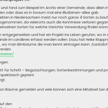
 und fand zum Beispiel im Archiv einer Gemeinde, dass allein i
en oder dass es in Sorsum mal eine Blutbirnen-Allee gab.
kten in Niedersachsen meist nur noch ganze 4 Sorten zu kauf
abgenommen, da vielerorts auch die Kenntnisse verloren gega
einzelnen Sorten für welche Gerichte Verwendung finden könn
r entgegenwirken und hat ein Projekt ins Leben gerufen, wo in
nde im Landkreis erfasst werden sollen. Dazu hat Heike Klappr
t, wo man Birnbäume die man kennt eintragen kann. Zusätzlich
werden.
ataster/
ngen.
chritt für Schritt – Begutachtungen, Sortenbestimmungen und p
rspektivisch geplant.
egt.
chon Bäume gemeldet und viele können sich eine Mitarbeit bei d
auf den