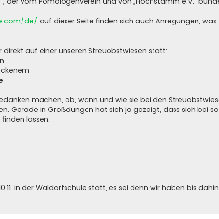
“
, der vom Pomologenverein und von „Hochstamm e.V.“ bunde
re.com/de/
auf dieser Seite finden sich auch Anregungen, wa
 direkt auf einer unseren Streuobstwiesen statt:
n
ockenem
e
 Gedanken machen, ob, wann und wie sie bei den Streuobstwie
en. Gerade in Großdüngen hat sich ja gezeigt, dass sich bei s
 finden lassen.
0.11. in der Waldorfschule statt, es sei denn wir haben bis dah