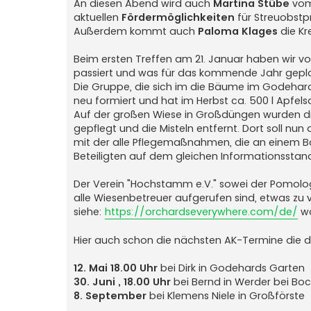
An diesen Abend wird auch
Martina Stübe
vom 
aktuellen
Fördermöglichkeiten
für Streuobstpr
Außerdem kommt auch
Paloma Klages
die Kr
Beim ersten Treffen am 21. Januar haben wir 
passiert und was für das kommende Jahr geplan
Die Gruppe, die sich im die Bäume im Godeha
neu formiert und hat im Herbst ca. 500 l Apfels
Auf der großen Wiese in Großdüngen wurden 
gepflegt und die Misteln entfernt. Dort soll n
mit der alle Pflegemaßnahmen, die an einem 
Beteiligten auf dem gleichen Informationsstand
Der Verein "Hochstamm e.V." sowei der Pomo
alle Wiesenbetreuer aufgerufen sind, etwas zu
siehe:
https://orchardseverywhere.com/de/
wo
Hier auch schon die nächsten AK-Termine die d
12. Mai 18.00 Uhr
bei Dirk in Godehards Garten
30. Juni , 18.00 Uhr
bei Bernd in Werder bei B
8. September
bei Klemens Niele in Großförste