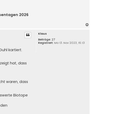
sentagen 2026
N
a
Klaus
c
h
Beiträge:
27
Registriert:
Mo 13. Nov 2023, 16:13
o
b
hl kartiert.
e
n
eigt hat, dass
cht waren, dass
nswerte Biotope
. den