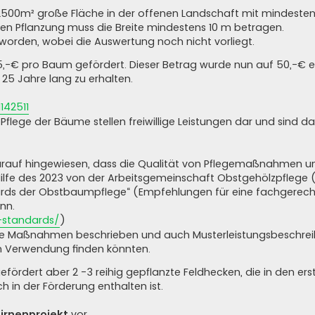
 2500m² große Fläche in der offenen Landschaft mit mindesten
n Pflanzung muss die Breite mindestens 10 m betragen.
 worden, wobei die Auswertung noch nicht vorliegt.
5,-€ pro Baum gefördert. Dieser Betrag wurde nun auf 50,-€ e
 25 Jahre lang zu erhalten.
142511
flege der Bäume stellen freiwillige Leistungen dar und sind 
darauf hingewiesen, dass die Qualität von Pflegemaßnahmen u
ilfe des 2023 von der Arbeitsgemeinschaft Obstgehölzpflege
rds der Obstbaumpflege“ (Empfehlungen für eine fachgerech
nn.
-standards/
)
alle Maßnahmen beschrieben und auch Musterleistungsbeschre
en Verwendung finden könnten.
fördert aber 2 -3 reihig gepflanzte Feldhecken, die in den er
in der Förderung enthalten ist.
Birnenprojekt
vor.