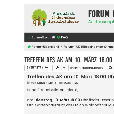
Forum 
Austauschpl
Schnellzugriff
FAQ
Foren-Übersicht
Forum AK Hildesheimer Streu
Treffen des AK am 10. März 18.00
Antworten
Treffen des AK am 10. März 18.00 Uh
B
von
Klaus
»
Mo 16. Feb 2026, 11:27
e
i
Liebe Streuobstinteressierte,
t
r
a
am
Dienstag, 10. März 18.00 Uhr
findet unser n
g
Ort: Gartenbauraum der Freien Waldorfschule, E