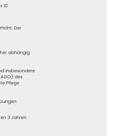
s 10
rhöht. Der
daher abhängig
nd insbesondere
 (AGO) des
te Pflege
ibungen
sten 3 Jahren