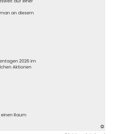
sweit auf einer
s man an diesem
sentagen 2026 im
olchen Aktionen
in einen Raum
N
a