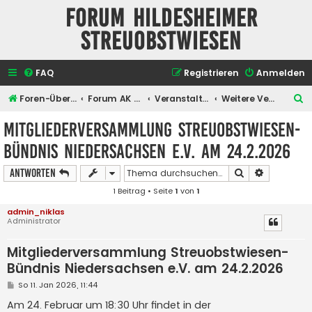
Forum Hildesheimer
Streuobstwiesen
FAQ
Registrieren
Anmelden
S
Foren-Übersicht
Forum AK Hildesheimer Streuobstwiesen
Veranstaltungen
Weitere Veranstaltungen
u
Mitgliederversammlung Streuobstwiesen-
c
Bündnis Niedersachsen e.V. am 24.2.2026
h
e
Suche
Erweiterte
Antworten
1 Beitrag • Seite
1
von
1
admin_niklas
Administrator
Mitgliederversammlung Streuobstwiesen-
Bündnis Niedersachsen e.V. am 24.2.2026
B
So 11. Jan 2026, 11:44
e
i
Am 24. Februar um 18:30 Uhr findet in der
t