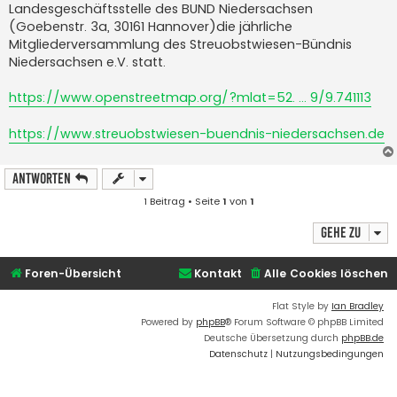
Landesgeschäftsstelle des BUND Niedersachsen
r
a
(Goebenstr. 3a, 30161 Hannover)die jährliche
g
Mitgliederversammlung des Streuobstwiesen-Bündnis
Niedersachsen e.V. statt.
https://www.openstreetmap.org/?mlat=52. ... 9/9.741113
https://www.streuobstwiesen-buendnis-niedersachsen.de
Antworten
1 Beitrag • Seite
1
von
1
Gehe zu
Foren-Übersicht
Kontakt
Alle Cookies löschen
Flat Style by
Ian Bradley
Powered by
phpBB
® Forum Software © phpBB Limited
Deutsche Übersetzung durch
phpBB.de
Datenschutz
|
Nutzungsbedingungen