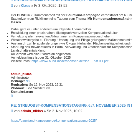
STREUOBST-KOMPENSATIONSTAGUNG, 6./7. NOVEMBER 2025 IN HA
B
von
Klaus
»
Fr 3. Okt 2025, 18:52
e
i
Der
BUND
in Zusammenarbeit mit der
Baumland-Kampagne
veranstaltet am 6. u
t
Stadtteilzentrum Ricklingen eine Tagung zum Thema:
Mit Kompensationsmaßnahm
lassen
.
r
a
Dabei geht es unter anderem um folgende Themenfelder:
g
Entwicklung einer praxisnahen, ökologisch wertvollen Kompensationskultur
Vernetzung aller relevanten Akteur:innen im Kompensationsgeschehen
Wissensweitergabe zu Planung, Umsetzung und Pflege gelungener Maßnahmen mit 
Austausch zu Herausforderungen wie Ökopunktehandel, Flächenverfügbarkeit und na
Stärkung des Bewusstseins in Politik, Verwaltung und Öffentlichkeit für Kompensation
Landschaftsentwicklung
Außerdem wird eine Exkursion angeboten.
Anmeldeschluss ist der 31. Oktiober 2025
Weitere Infos:
https://www.bund-niedersachsen.de/filea ... bst-KT.pdf
admin_niklas
Administrator
Beiträge:
93
Registriert:
So 12. Nov 2023, 22:31
Wohnort:
Bad Salzdetfurth
Kontaktdaten:
K
o
n
RE: STREUOBST-KOMPENSATIONSTAGUNG, 6./7. NOVEMBER 2025 I
t
a
B
von
admin_niklas
»
So 2. Nov 2025, 10:02
k
e
t
i
d
https://baumland-kampagne.de/kompensationstagung-2025/
a
t
t
r
e