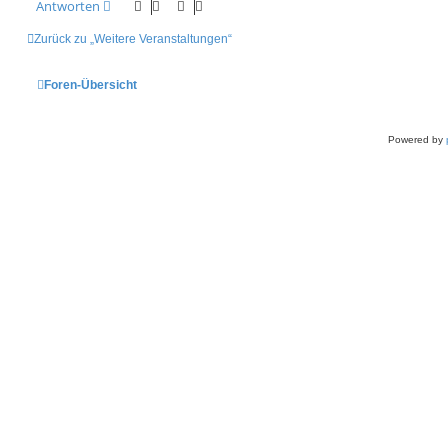
a
Antworten
n
g
v
o
Zurück zu „Weitere Veranstaltungen“
n
a
d
m
Foren-Übersicht
i
n
_
n
i
Powered by
k
l
a
s