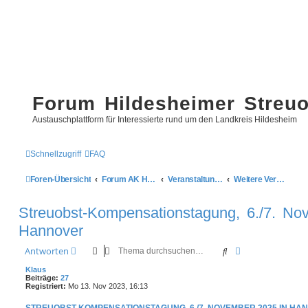
Forum Hildesheimer Streu
Austauschplattform für Interessierte rund um den Landkreis Hildesheim
Schnellzugriff
FAQ
Foren-Übersicht
Forum AK Hildesheimer Streuobstwiesen
Veranstaltungen
Weitere Veranstaltungen
Streuobst-Kompensationstagung, 6./7. No
Hannover
Suche
Erweiterte Such
Antworten
Klaus
Beiträge:
27
Registriert:
Mo 13. Nov 2023, 16:13