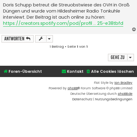
i
Doris Schupp betreut die Streuobstwiese des OVH in Groß
t
Düngen und wurde vom Hildesheimer Radio Tonkuhle
r
a
interviewt. Der Beitrag ist auch online zu hören:
g
https://creators.spotify.com/pod/profil ... 25-e38tbfd
Antworten
1 Beitrag • Seite
1
von
1
Gehe zu
Foren-Übersicht
Kontakt
Alle Cookies löschen
Flat Style by
Ian Bradley
Powered by
phpBB
® Forum Software © phpBB Limited
Deutsche Übersetzung durch
phpBB.de
Datenschutz
|
Nutzungsbedingungen