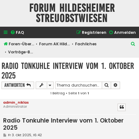
Forum Hildesheimer
Streuobstwiesen
FAQ
Registrieren
Anmelden
S
Foren-Übersicht
Forum AK Hildesheimer Streuobstwiesen
Fachliches
u
Vorträge-Berichte
c
Radio Tonkuhle Interview vom 1. Oktober
h
2025
e
Suche
Erweiterte
Antworten
1 Beitrag • Seite
1
von
1
admin_niklas
Administrator
Radio Tonkuhle Interview vom 1. Oktober
2025
B
Fr 3. Okt 2025, 16:42
e