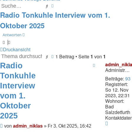
Suche
Erweiterte Suche
Radio Tonkuhle Interview vom 1.
Oktober 2025
Antworten
Druckansicht
1 Beitrag • Seite
1
von
1
Suche
Erweiterte Suche
Radio
admin_nikl
Administrator
Tonkuhle
Beiträge:
93
Registriert:
Interview
So 12. Nov
vom 1.
2023, 22:31
Wohnort:
Oktober
Bad
Salzdetfurth
2025
Kontaktdaten
Kontaktda
Beitrag
von
admin_niklas
»
Fr 3. Okt 2025, 16:42
von