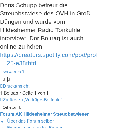
admin_nik
Doris Schupp betreut die
Streuobstwiese des OVH in Groß
Düngen und wurde vom
Hildesheimer Radio Tonkuhle
interviewt. Der Beitrag ist auch
online zu hören:
https://creators.spotify.com/pod/profil
... 25-e38tbfd
Antworten
Druckansicht
1 Beitrag • Seite
1
von
1
Zurück zu „Vorträge-Berichte“
Gehe zu
Forum AK Hildesheimer Streuobstwiesen
↳ Über das Forum selber
↳ Fragen rund um das Forum