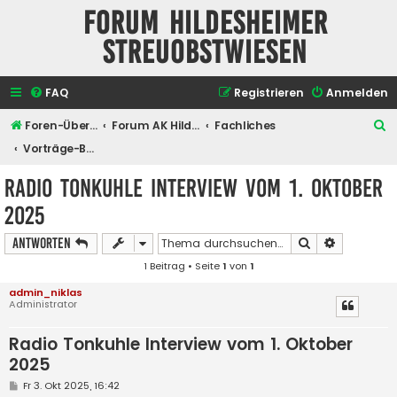
Forum Hildesheimer
Streuobstwiesen
FAQ
Registrieren
Anmelden
S
Foren-Übersicht
Forum AK Hildesheimer Streuobstwiesen
Fachliches
u
Vorträge-Berichte
c
Radio Tonkuhle Interview vom 1. Oktober
h
2025
e
Suche
Erweiterte
Antworten
1 Beitrag • Seite
1
von
1
admin_niklas
Administrator
Radio Tonkuhle Interview vom 1. Oktober
2025
B
Fr 3. Okt 2025, 16:42
e