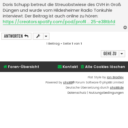
i
Doris Schupp betreut die Streuobstwiese des OVH in Groß
t
Düngen und wurde vom Hildesheimer Radio Tonkuhle
r
a
interviewt. Der Beitrag ist auch online zu hören:
g
https://creators.spotify.com/pod/profil ... 25-e38tbfd
Antworten
1 Beitrag • Seite
1
von
1
Gehe zu
Foren-Übersicht
Kontakt
Alle Cookies löschen
Flat Style by
Ian Bradley
Powered by
phpBB
® Forum Software © phpBB Limited
Deutsche Übersetzung durch
phpBB.de
Datenschutz
|
Nutzungsbedingungen