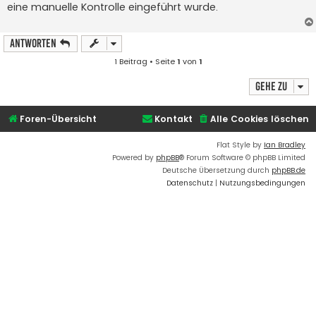
eine manuelle Kontrolle eingeführt wurde.
r
a
g
Antworten
1 Beitrag • Seite
1
von
1
Gehe zu
Foren-Übersicht
Kontakt
Alle Cookies löschen
Flat Style by
Ian Bradley
Powered by
phpBB
® Forum Software © phpBB Limited
Deutsche Übersetzung durch
phpBB.de
Datenschutz
|
Nutzungsbedingungen