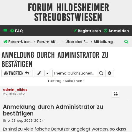
Forum Hildesheimer
Streuobstwiesen
FAQ
Registrieren
Anmelden
S
Foren-Übersicht
Forum AK Hildesheimer Streuobstwiesen
Über das Forum selber
Mitteilungen der Administratoren
u
Anmeldung durch Administrator zu
c
bestätigen
h
e
Suche
Erweiterte
Antworten
1 Beitrag • Seite
1
von
1
admin_niklas
Administrator
Anmeldung durch Administrator zu
bestätigen
B
Di 23. Sep 2025, 20:24
e
i
Es sind zu viele falsche Benutzer angelegt worden, so dass
t