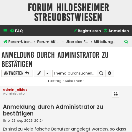
Forum Hildesheimer
Streuobstwiesen
FAQ
Registrieren
Anmelden
S
Foren-Übersicht
Forum AK Hildesheimer Streuobstwiesen
Über das Forum selber
Mitteilungen der Administratoren
u
Anmeldung durch Administrator zu
c
bestätigen
h
e
Suche
Erweiterte
Antworten
1 Beitrag • Seite
1
von
1
admin_niklas
Administrator
Anmeldung durch Administrator zu
bestätigen
B
Di 23. Sep 2025, 20:24
e
i
Es sind zu viele falsche Benutzer angelegt worden, so dass
t