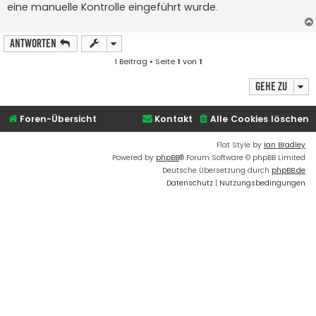
eine manuelle Kontrolle eingeführt wurde.
r
a
g
Antworten
1 Beitrag • Seite
1
von
1
Gehe zu
Foren-Übersicht
Kontakt
Alle Cookies löschen
Flat Style by
Ian Bradley
Powered by
phpBB
® Forum Software © phpBB Limited
Deutsche Übersetzung durch
phpBB.de
Datenschutz
|
Nutzungsbedingungen