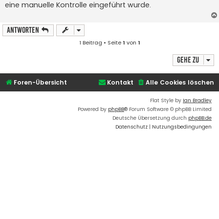
eine manuelle Kontrolle eingeführt wurde.
r
a
g
Antworten
1 Beitrag • Seite
1
von
1
Gehe zu
Foren-Übersicht
Kontakt
Alle Cookies löschen
Flat Style by
Ian Bradley
Powered by
phpBB
® Forum Software © phpBB Limited
Deutsche Übersetzung durch
phpBB.de
Datenschutz
|
Nutzungsbedingungen