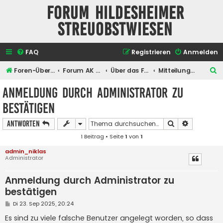
Forum Hildesheimer
Streuobstwiesen
FAQ
Registrieren
Anmelden
S
Foren-Übersicht
Forum AK Hildesheimer Streuobstwiesen
Über das Forum selber
Mitteilungen der Administratoren
u
Anmeldung durch Administrator zu
c
bestätigen
h
e
Suche
Erweiterte
Antworten
1 Beitrag • Seite
1
von
1
admin_niklas
Administrator
Anmeldung durch Administrator zu
bestätigen
B
Di 23. Sep 2025, 20:24
e
i
Es sind zu viele falsche Benutzer angelegt worden, so dass
t