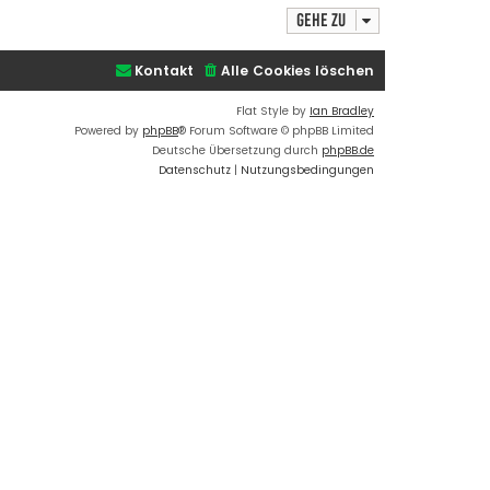
t
h
d
Gehe zu
o
a
t
b
e
e
Kontakt
Alle Cookies löschen
n
n
v
o
Flat Style by
Ian Bradley
n
Powered by
phpBB
® Forum Software © phpBB Limited
a
d
Deutsche Übersetzung durch
phpBB.de
m
Datenschutz
|
Nutzungsbedingungen
i
n
_
n
i
k
l
a
s