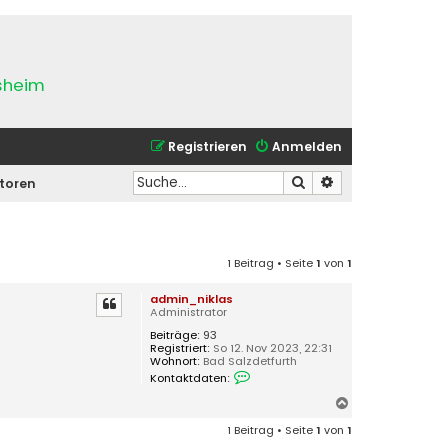
esheim
Registrieren
Anmelden
Suche
Erweiterte Suche
atoren
1 Beitrag • Seite
1
von
1
admin_niklas
Administrator
Beiträge:
93
Registriert:
So 12. Nov 2023, 22:31
Wohnort:
Bad Salzdetfurth
K
Kontaktdaten:
o
n
N
t
a
a
1 Beitrag • Seite
1
von
1
k
c