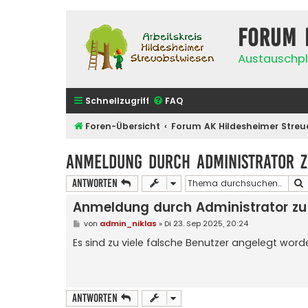
Forum 
Austauschpl
Schnellzugriff
FAQ
Foren-Übersicht
Forum AK Hildesheimer Streu
Anmeldung durch Administrator z
Antworten
Anmeldung durch Administrator zu
B
von
admin_niklas
»
Di 23. Sep 2025, 20:24
e
i
Es sind zu viele falsche Benutzer angelegt word
t
r
a
g
Antworten