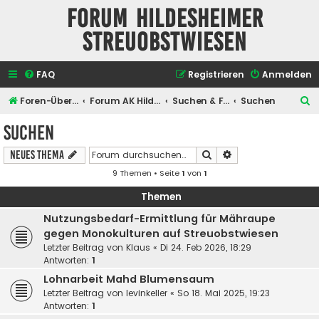
Forum Hildesheimer
Streuobstwiesen
FAQ
Registrieren
Anmelden
S
Foren-Übersicht
Forum AK Hildesheimer Streuobstwiesen
Suchen & Finden
Suchen
u
Suchen
c
Suche
Erweiterte Suche
Neues Thema
h
9 Themen • Seite
1
von
1
e
Themen
Nutzungsbedarf-Ermittlung für Mähraupe
gegen Monokulturen auf Streuobstwiesen
Letzter Beitrag von
Klaus
«
Di 24. Feb 2026, 18:29
Antworten:
1
Lohnarbeit Mahd Blumensaum
Letzter Beitrag von
levinkeller
«
So 18. Mai 2025, 19:23
Antworten:
1