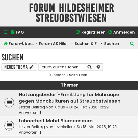
Forum Hildesheimer
Streuobstwiesen
FAQ
Registrieren
Anmelden
S
Foren-Übersicht
Forum AK Hildesheimer Streuobstwiesen
Suchen & Finden
Suchen
u
Suchen
c
Suche
Erweiterte Suche
Neues Thema
h
9 Themen • Seite
1
von
1
e
Themen
Nutzungsbedarf-Ermittlung für Mähraupe
gegen Monokulturen auf Streuobstwiesen
Letzter Beitrag von
Klaus
«
Di 24. Feb 2026, 18:29
Antworten:
1
Lohnarbeit Mahd Blumensaum
Letzter Beitrag von
levinkeller
«
So 18. Mai 2025, 19:23
Antworten:
1