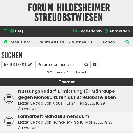
Forum Hildesheimer
Streuobstwiesen
FAQ
Registrieren
Anmelden
S
Foren-Übersicht
Forum AK Hildesheimer Streuobstwiesen
Suchen & Finden
Suchen
u
Suchen
c
Suche
Erweiterte Suche
Neues Thema
h
9 Themen • Seite
1
von
1
e
Themen
Nutzungsbedarf-Ermittlung für Mähraupe
gegen Monokulturen auf Streuobstwiesen
Letzter Beitrag von
Klaus
«
Di 24. Feb 2026, 18:29
Antworten:
1
Lohnarbeit Mahd Blumensaum
Letzter Beitrag von
levinkeller
«
So 18. Mai 2025, 19:23
Antworten:
1