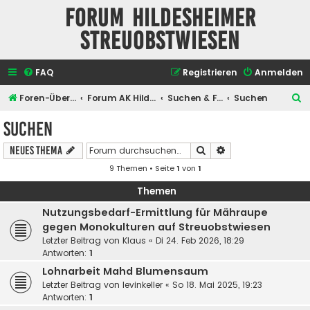
Forum Hildesheimer
Streuobstwiesen
FAQ
Registrieren
Anmelden
S
Foren-Übersicht
Forum AK Hildesheimer Streuobstwiesen
Suchen & Finden
Suchen
u
Suchen
c
Suche
Erweiterte Suche
Neues Thema
h
9 Themen • Seite
1
von
1
e
Themen
Nutzungsbedarf-Ermittlung für Mähraupe
gegen Monokulturen auf Streuobstwiesen
Letzter Beitrag von
Klaus
«
Di 24. Feb 2026, 18:29
Antworten:
1
Lohnarbeit Mahd Blumensaum
Letzter Beitrag von
levinkeller
«
So 18. Mai 2025, 19:23
Antworten:
1