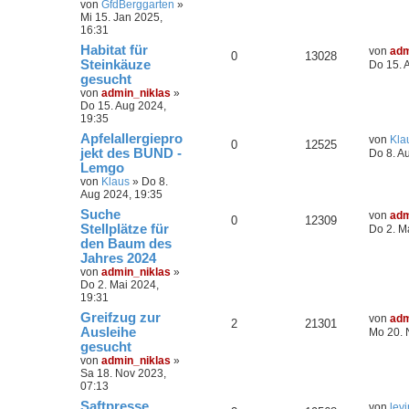
von
GfdBerggarten
»
Mi 15. Jan 2025,
16:31
Habitat für
von
adm
0
13028
Steinkäuze
Do 15. 
gesucht
von
admin_niklas
»
Do 15. Aug 2024,
19:35
Apfelallergiepro
von
Kla
0
12525
jekt des BUND -
Do 8. A
Lemgo
von
Klaus
»
Do 8.
Aug 2024, 19:35
Suche
von
adm
0
12309
Stellplätze für
Do 2. M
den Baum des
Jahres 2024
von
admin_niklas
»
Do 2. Mai 2024,
19:31
Greifzug zur
von
adm
2
21301
Ausleihe
Mo 20. 
gesucht
von
admin_niklas
»
Sa 18. Nov 2023,
07:13
Saftpresse
von
levi