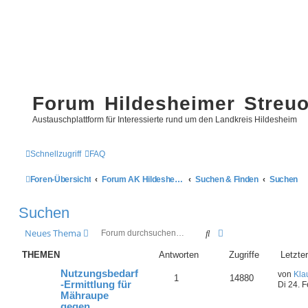
Forum Hildesheimer Streu
Austauschplattform für Interessierte rund um den Landkreis Hildesheim
Schnellzugriff
FAQ
Foren-Übersicht
Forum AK Hildesheimer Streuobstwiesen
Suchen & Finden
Suchen
Suchen
Suche
Erweiterte Suche
Neues Thema
THEMEN
Antworten
Zugriffe
Letzter
Nutzungsbedarf
von
Kla
1
14880
-Ermittlung für
Di 24. 
Mähraupe
gegen