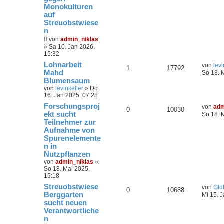
Monokulturen
auf
Streuobstwiese
n
von
admin_niklas
»
Sa 10. Jan 2026,
15:32
Lohnarbeit
von
levi
1
17792
Mahd
So 18. 
Blumensaum
von
levinkeller
»
Do
16. Jan 2025, 07:28
Forschungsproj
von
adm
0
10030
ekt sucht
So 18. 
Teilnehmer zur
Aufnahme von
Spurenelemente
n in
Nutzpflanzen
von
admin_niklas
»
So 18. Mai 2025,
15:18
Streuobstwiese
von
Gfd
0
10688
Berggarten
Mi 15. 
sucht neuen
Verantwortliche
n