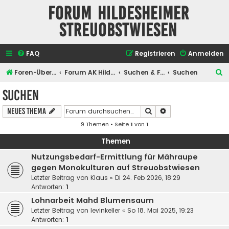
Forum Hildesheimer
Streuobstwiesen
FAQ
Registrieren
Anmelden
S
Foren-Übersicht
Forum AK Hildesheimer Streuobstwiesen
Suchen & Finden
Suchen
u
Suchen
c
Suche
Erweiterte Suche
Neues Thema
h
9 Themen • Seite
1
von
1
e
Themen
Nutzungsbedarf-Ermittlung für Mähraupe
gegen Monokulturen auf Streuobstwiesen
Letzter Beitrag von
Klaus
«
Di 24. Feb 2026, 18:29
Antworten:
1
Lohnarbeit Mahd Blumensaum
Letzter Beitrag von
levinkeller
«
So 18. Mai 2025, 19:23
Antworten:
1