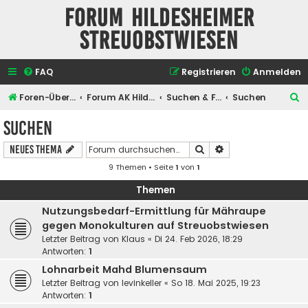
Forum Hildesheimer
Streuobstwiesen
FAQ
Registrieren
Anmelden
S
Foren-Übersicht
Forum AK Hildesheimer Streuobstwiesen
Suchen & Finden
Suchen
u
Suchen
c
Suche
Erweiterte Suche
Neues Thema
h
9 Themen • Seite
1
von
1
e
Themen
Nutzungsbedarf-Ermittlung für Mähraupe
gegen Monokulturen auf Streuobstwiesen
Letzter Beitrag von
Klaus
«
Di 24. Feb 2026, 18:29
Antworten:
1
Lohnarbeit Mahd Blumensaum
Letzter Beitrag von
levinkeller
«
So 18. Mai 2025, 19:23
Antworten:
1