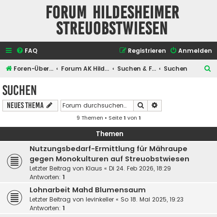
Forum Hildesheimer
Streuobstwiesen
FAQ
Registrieren
Anmelden
S
Foren-Übersicht
Forum AK Hildesheimer Streuobstwiesen
Suchen & Finden
Suchen
u
Suchen
c
Suche
Erweiterte Suche
Neues Thema
h
9 Themen • Seite
1
von
1
e
Themen
Nutzungsbedarf-Ermittlung für Mähraupe
gegen Monokulturen auf Streuobstwiesen
Letzter Beitrag von
Klaus
«
Di 24. Feb 2026, 18:29
Antworten:
1
Lohnarbeit Mahd Blumensaum
Letzter Beitrag von
levinkeller
«
So 18. Mai 2025, 19:23
Antworten:
1