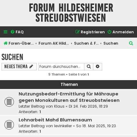
Forum Hildesheimer
Streuobstwiesen
FAQ
Registrieren
Anmelden
S
Foren-Übersicht
Forum AK Hildesheimer Streuobstwiesen
Suchen & Finden
Suchen
u
Suchen
c
Suche
Erweiterte Suche
Neues Thema
h
9 Themen • Seite
1
von
1
e
Themen
Nutzungsbedarf-Ermittlung für Mähraupe
gegen Monokulturen auf Streuobstwiesen
Letzter Beitrag von
Klaus
«
Di 24. Feb 2026, 18:29
Antworten:
1
Lohnarbeit Mahd Blumensaum
Letzter Beitrag von
levinkeller
«
So 18. Mai 2025, 19:23
Antworten:
1