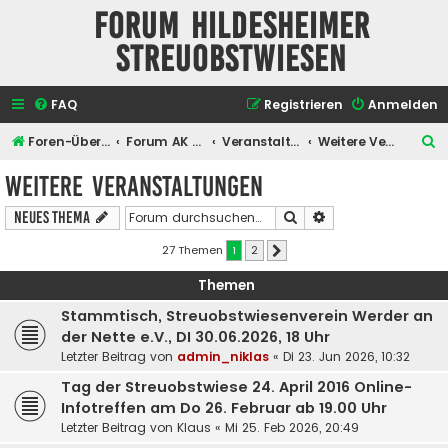
Forum Hildesheimer
Streuobstwiesen
FAQ
Registrieren
Anmelden
S
Foren-Übersicht
Forum AK Hildesheimer Streuobstwiesen
Veranstaltungen
Weitere Veranstaltungen
u
Weitere Veranstaltungen
c
Suche
Erweiterte Suche
Neues Thema
h
e
27 Themen
1
2
Nächste
Themen
Stammtisch, Streuobstwiesenverein Werder an
der Nette e.V., DI 30.06.2026, 18 Uhr
Letzter Beitrag von
admin_niklas
«
Di 23. Jun 2026, 10:32
Tag der Streuobstwiese 24. April 2016 Online-
Infotreffen am Do 26. Februar ab 19.00 Uhr
Letzter Beitrag von
Klaus
«
Mi 25. Feb 2026, 20:49