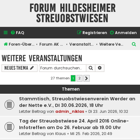
Forum Hildesheimer
Streuobstwiesen
FAQ
Registrieren
Anmelden
S
Foren-Übersicht
Forum AK Hildesheimer Streuobstwiesen
Veranstaltungen
Weitere Veranstaltungen
u
Weitere Veranstaltungen
c
Suche
Erweiterte Suche
Neues Thema
h
e
27 Themen
1
2
Nächste
Themen
Stammtisch, Streuobstwiesenverein Werder an
der Nette e.V., DI 30.06.2026, 18 Uhr
Letzter Beitrag von
admin_niklas
«
Di 23. Jun 2026, 10:32
Tag der Streuobstwiese 24. April 2016 Online-
Infotreffen am Do 26. Februar ab 19.00 Uhr
Letzter Beitrag von
Klaus
«
Mi 25. Feb 2026, 20:49