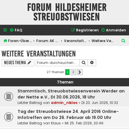
Forum Hildesheimer
Streuobstwiesen
FAQ
Registrieren
Anmelden
S
Foren-Übersicht
Forum AK Hildesheimer Streuobstwiesen
Veranstaltungen
Weitere Veranstaltungen
u
Weitere Veranstaltungen
c
Suche
Erweiterte Suche
Neues Thema
h
e
27 Themen
1
2
Nächste
Themen
Stammtisch, Streuobstwiesenverein Werder an
der Nette e.V., DI 30.06.2026, 18 Uhr
Letzter Beitrag von
admin_niklas
«
Di 23. Jun 2026, 10:32
Tag der Streuobstwiese 24. April 2016 Online-
Infotreffen am Do 26. Februar ab 19.00 Uhr
Letzter Beitrag von
Klaus
«
Mi 25. Feb 2026, 20:49