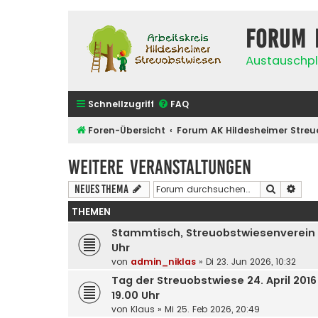
Forum 
Austauschpl
Schnellzugriff
FAQ
Foren-Übersicht
Forum AK Hildesheimer Streu
Weitere Veranstaltungen
Suche
Erwe
Neues Thema
THEMEN
Stammtisch, Streuobstwiesenverein We
Uhr
von
admin_niklas
»
Di 23. Jun 2026, 10:32
Tag der Streuobstwiese 24. April 2016
19.00 Uhr
von
Klaus
»
Mi 25. Feb 2026, 20:49