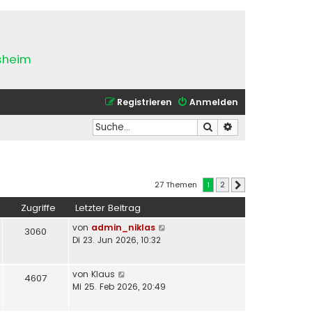
esheim
Registrieren
Anmelden
Suche
Erweiterte Suche
27 Themen
1
2
Nächste
Zugriffe
Letzter Beitrag
von
admin_niklas
3060
Di 23. Jun 2026, 10:32
von
Klaus
4607
Mi 25. Feb 2026, 20:49