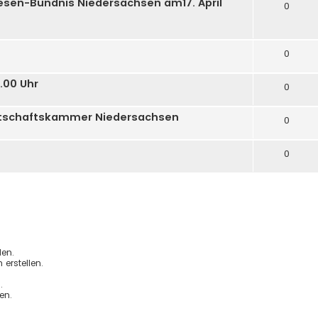
sen-Bündnis Niedersachsen am17. April
0
0
.00 Uhr
0
irtschaftskammer Niedersachsen
0
0
en.
erstellen.
.
en.