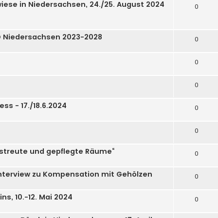
ese in Niedersachsen, 24./25. August 2024
0
D Niedersachsen 2023-2028
0
0
0
s - 17./18.6.2024
0
0
streute und gepflegte Räume“
0
Interview zu Kompensation mit Gehölzen
0
s, 10.-12. Mai 2024
0