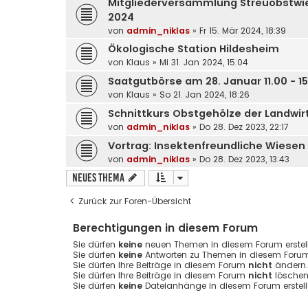
Mitgliederversammlung Streuobstwie
2024
von
admin_niklas
»
Fr 15. Mär 2024, 18:39
Ökologische Station Hildesheim
von
Klaus
»
Mi 31. Jan 2024, 15:04
Saatgutbörse am 28. Januar 11.00 - 15
von
Klaus
»
So 21. Jan 2024, 18:26
Schnittkurs Obstgehölze der Landw
von
admin_niklas
»
Do 28. Dez 2023, 22:17
Vortrag: Insektenfreundliche Wiesen
von
admin_niklas
»
Do 28. Dez 2023, 13:43
Neues Thema
Zurück zur Foren-Übersicht
Berechtigungen in diesem Forum
Sie dürfen
keine
neuen Themen in diesem Forum erstell
Sie dürfen
keine
Antworten zu Themen in diesem Forum 
Sie dürfen Ihre Beiträge in diesem Forum
nicht
ändern.
Sie dürfen Ihre Beiträge in diesem Forum
nicht
löschen
Sie dürfen
keine
Dateianhänge in diesem Forum erstell