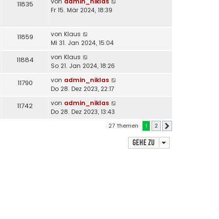
von
admin_niklas
11835
Fr 15. Mär 2024, 18:39
von
Klaus
11859
Mi 31. Jan 2024, 15:04
von
Klaus
11884
So 21. Jan 2024, 18:26
von
admin_niklas
11790
Do 28. Dez 2023, 22:17
von
admin_niklas
11742
Do 28. Dez 2023, 13:43
27 Themen
1
2
Nächste
Gehe zu