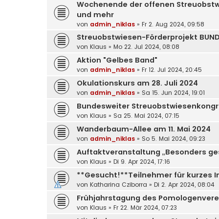
Wochenende der offenen Streuobstwi
und mehr
von
admin_niklas
»
Fr 2. Aug 2024, 09:58
Streuobstwiesen-Förderprojekt BUN
von
Klaus
»
Mo 22. Jul 2024, 08:08
Aktion "Gelbes Band"
von
admin_niklas
»
Fr 12. Jul 2024, 20:45
Okulationskurs am 28. Juli 2024
von
admin_niklas
»
Sa 15. Jun 2024, 19:01
Bundesweiter Streuobstwiesenkongres
von
Klaus
»
Sa 25. Mai 2024, 07:15
Wanderbaum-Allee am 11. Mai 2024
von
admin_niklas
»
So 5. Mai 2024, 09:23
Auftaktveranstaltung „Besonders ge
von
Klaus
»
Di 9. Apr 2024, 17:16
**Gesucht!**Teilnehmer für kurzes 
von
Katharina Cziborra
»
Di 2. Apr 2024, 08:04
Frühjahrstagung des Pomologenverein
von
Klaus
»
Fr 22. Mär 2024, 07:23