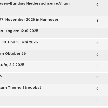
esen-Bündnis Niedersachsen e.V. am
0
/7. November 2025 in Hannover
1
en-Tag am 12.10.2025
0
10. Und 18. Mai 2025
0
im Oktober 25
0
ufa, 2.2.2025
0
25
0
 zum Thema Streuobst
0
0