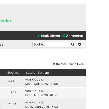
esheim
Registrieren
Anmelden
Suche
Erweiterte Suche
es
11 Themen • Seite
1
von
1
Zugriffe
Letzter Beitrag
von
Klaus
3443
Mo 11. Mai 2026, 09:58
von
Klaus
11947
Mi 18. Mär 2026, 20:56
von
Klaus
5335
Do 22. Jan 2026, 18:03