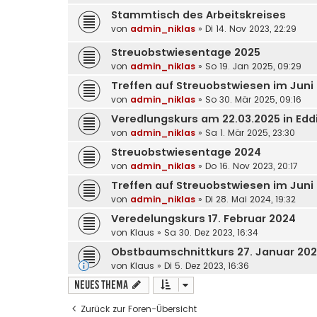
Stammtisch des Arbeitskreises
von
admin_niklas
»
Di 14. Nov 2023, 22:29
Streuobstwiesentage 2025
von
admin_niklas
»
So 19. Jan 2025, 09:29
Treffen auf Streuobstwiesen im Juni
von
admin_niklas
»
So 30. Mär 2025, 09:16
Veredlungskurs am 22.03.2025 in Ed
von
admin_niklas
»
Sa 1. Mär 2025, 23:30
Streuobstwiesentage 2024
von
admin_niklas
»
Do 16. Nov 2023, 20:17
Treffen auf Streuobstwiesen im Juni
von
admin_niklas
»
Di 28. Mai 2024, 19:32
Veredelungskurs 17. Februar 2024
von
Klaus
»
Sa 30. Dez 2023, 16:34
Obstbaumschnittkurs 27. Januar 20
von
Klaus
»
Di 5. Dez 2023, 16:36
Neues Thema
Zurück zur Foren-Übersicht