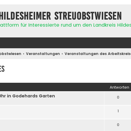
Hildesheimer Streuobstwiesen
attform für Interessierte rund um den Landkreis Hild
obstwiesen
Veranstaltungen
Veranstaltungen des Arbeitskreis
es
iterte Suche
Antworten
 Uhr in Godehards Garten
0
1
0