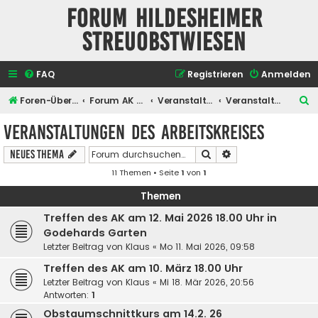
Forum Hildesheimer
Streuobstwiesen
FAQ
Registrieren
Anmelden
S
Foren-Übersicht
Forum AK Hildesheimer Streuobstwiesen
Veranstaltungen
Veranstaltungen des Arbeitskreises
u
Veranstaltungen des Arbeitskreises
c
Suche
Erweiterte Suche
Neues Thema
h
11 Themen • Seite
1
von
1
e
Themen
Treffen des AK am 12. Mai 2026 18.00 Uhr in
Godehards Garten
Letzter Beitrag von
Klaus
«
Mo 11. Mai 2026, 09:58
Treffen des AK am 10. März 18.00 Uhr
Letzter Beitrag von
Klaus
«
Mi 18. Mär 2026, 20:56
Antworten:
1
Obstaumschnittkurs am 14.2. 26